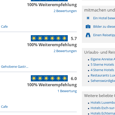
100% Weiterempfehlung
mitmachen und
2 Bewertungen
Ein Hotel bew
-
Cafe
Bilder zu die
Einen Reiseti
5.7
100% Weiterempfehlung
2 Bewertungen
Urlaubs- und Rei
Eigene Anreise
5 Sterne Hotel
-
Gehobene Gastr...
4 Sterne Hotel
Restaurants Lu
6.0
Sehenswürdigke
100% Weiterempfehlung
1 Bewertung
Weitere beliebte 
Hotels Luxembu
-
Cafe
Hotels Esch-sur-
Hotels Echtern