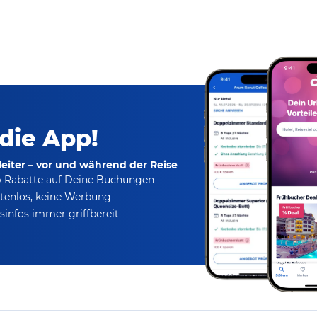
 die App!
eiter – vor und während der Reise
p-Rabatte
auf Deine Buchungen
tenlos,
keine Werbung
infos immer griffbereit