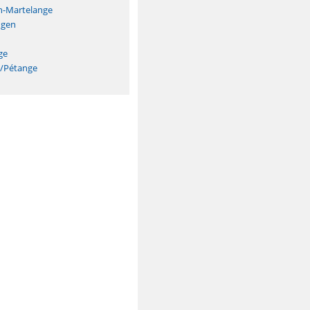
h-Martelange
ngen
ge
n/Pétange