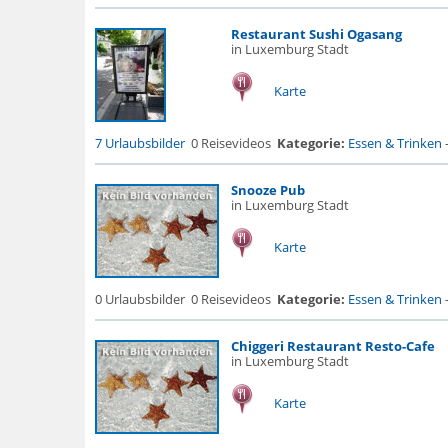
Restaurant Sushi Ogasang
in Luxemburg Stadt
Karte
7 Urlaubsbilder
0 Reisevideos
Kategorie:
Essen & Trinken
Snooze Pub
in Luxemburg Stadt
Karte
0 Urlaubsbilder
0 Reisevideos
Kategorie:
Essen & Trinken
Chiggeri Restaurant Resto-Cafe
in Luxemburg Stadt
Karte