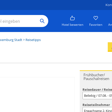
Kon
Hotel bewerten
Favoriten
An
xemburg Stadt
> Reisetipps
Frühbucher/
Pauschalreisen
Reisedauer / Reis
Beliebig / 07.08. - 
Reiseteilnehmer
Erwachsene
2
, Kin