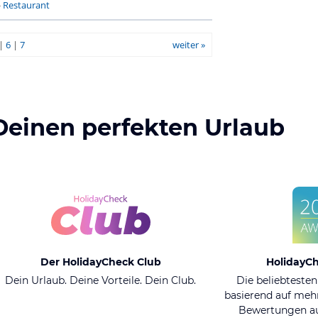
-
Restaurant
|
6
|
7
weiter »
Deinen perfekten Urlaub
Der HolidayCheck Club
HolidayC
Dein Urlaub. Deine Vorteile. Dein Club.
Die beliebtesten
basierend auf mehr
Bewertungen au