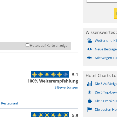
Wissenswertes 
Wetter und Kl
Hotels auf Karte anzeigen
Neue Beiträge
Mietwagen Lu
5.1
Hotel-Charts L
100% Weiterempfehlung
Die 5 Aufsteig
3 Bewertungen
Die 5 Top-bew
Die 5 Preisknü
-
Restaurant
Die besten Ho
5.9