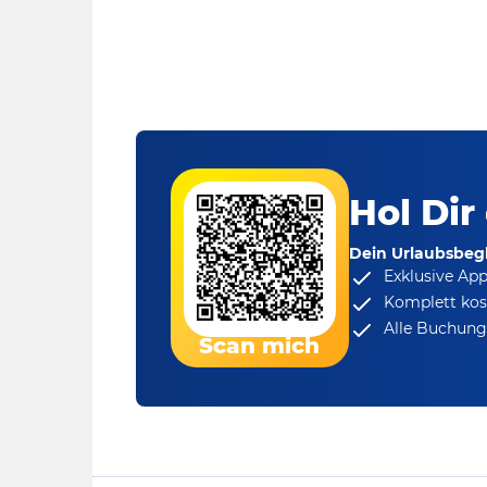
Hol Dir
Dein Urlaubsbegl
Exklusive Ap
Komplett kos
Alle Buchungs
Scan mich