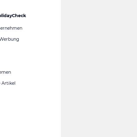
olidayCheck
ternehmen
 Werbung
hemen
 Artikel