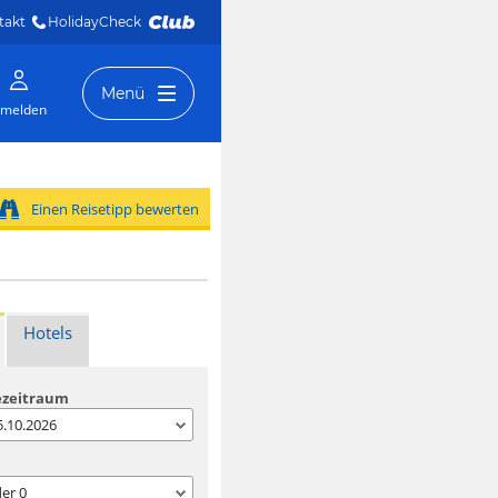
takt
HolidayCheck 
Menü
melden
Einen Reisetipp bewerten
Hotels
ezeitraum
05.10.2026
der
0