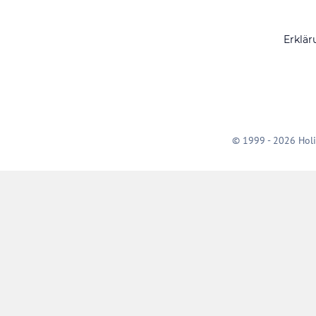
Erklär
© 1999 - 2026 Holi