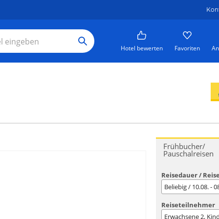
Kon
Hotel bewerten
Favoriten
An
Frühbucher/
Pauschalreisen
Reisedauer / Reis
Beliebig / 10.08. - 
Reiseteilnehmer
Erwachsene
2
, Kin