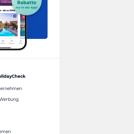
olidayCheck
ternehmen
 Werbung
hemen