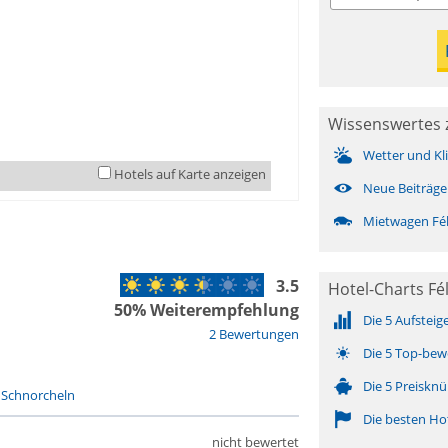
Wissenswertes zu
Wetter und Kl
Hotels auf Karte anzeigen
Neue Beiträge
Mietwagen Féli
3.5
Hotel-Charts Fél
50% Weiterempfehlung
Die 5 Aufsteig
2 Bewertungen
Die 5 Top-bew
Die 5 Preisknü
-
Schnorcheln
Die besten Ho
nicht bewertet