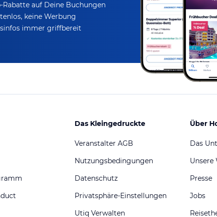
p-Rabatte
auf Deine Buchungen
tenlos,
keine Werbung
infos immer griffbereit
Das Kleingedruckte
Über H
Veranstalter AGB
Das Un
Nutzungsbedingungen
Unsere
ogramm
Datenschutz
Presse
nduct
Privatsphäre-Einstellungen
Jobs
Utiq Verwalten
Reiset