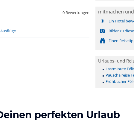
mitmachen und
0 Bewertungen
Ein Hotel bew
-
Ausflüge
Bilder zu dies
Einen Reiseti
Urlaubs- und Rei
Lastminute Félic
Pauschalreise Fé
Frühbucher Félic
Deinen perfekten Urlaub