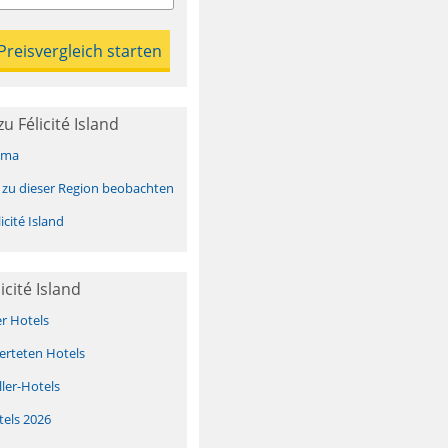
 Félicité Island
ima
 zu dieser Region beobachten
cité Island
icité Island
er Hotels
erteten Hotels
ller-Hotels
tels 2026