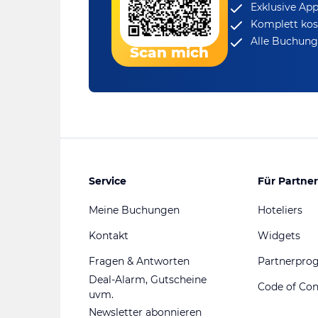
Exklusive Ap
Komplett kos
Alle Buchungs
Scan mich
Service
Für Partner
Meine Buchungen
Hoteliers
Kontakt
Widgets
Fragen & Antworten
Partnerpr
Deal-Alarm, Gutscheine
Code of Co
uvm.
Newsletter abonnieren