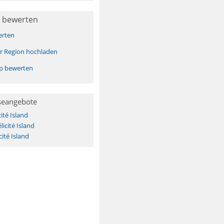
 bewerten
erten
er Region hochladen
pp bewerten
seangebote
ité Island
licité Island
ité Island