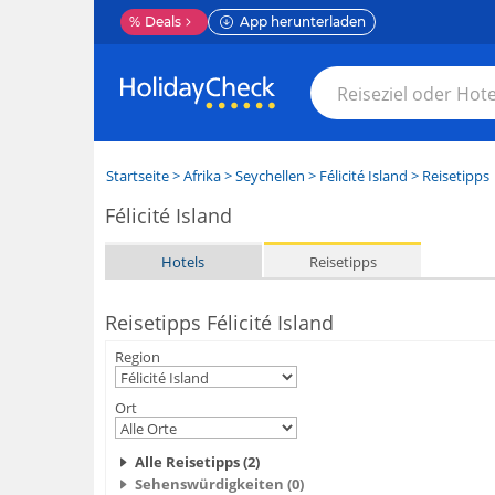
%
Deals
App herunterladen
Startseite
>
Afrika
>
Seychellen
>
Félicité Island
> Reisetipps
Félicité Island
Hotels
Reisetipps
Reisetipps Félicité Island
Region
Ort
Alle Reisetipps (2)
Sehenswürdigkeiten (0)