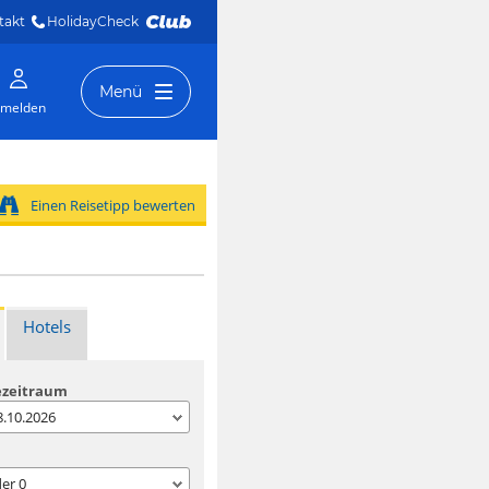
takt
HolidayCheck 
Menü
melden
Einen Reisetipp bewerten
Hotels
ezeitraum
08.10.2026
der
0