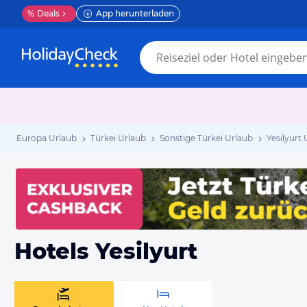
%
Deals
App herunterladen
Europa Urlaub
Türkei Urlaub
Sonstige Türkei Urlaub
Yesilyurt
Hotels Yesilyurt