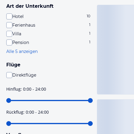
Art der Unterkunft
Hotel
10
Ferienhaus
1
Villa
1
Pension
1
Alle 5 anzeigen
Flüge
Direktflüge
Du findest mit dieser Einstellung Flüge, die mit sehr
hoher Wahrscheinlichkeit Direktflüge sind. Bitte
Hinflug
:
0:00 - 24:00
prüfe vor der Buchung noch einmal die Flugdetails.
Rückflug
:
0:00 - 24:00