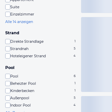
Suite
Einzelzimmer
Alle 14 anzeigen
Strand
Direkte Strandlage
1
Strandnah
5
Hoteleigener Strand
4
Pool
Pool
6
Beheizter Pool
1
Kinderbecken
1
Außenpool
5
Indoor Pool
4