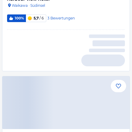
Waikawa
·
Südinsel
3
Bewertungen
100%
5,7
/ 6