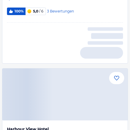
3
Bewertungen
100%
5,0
/ 6
Harbour View Hotel