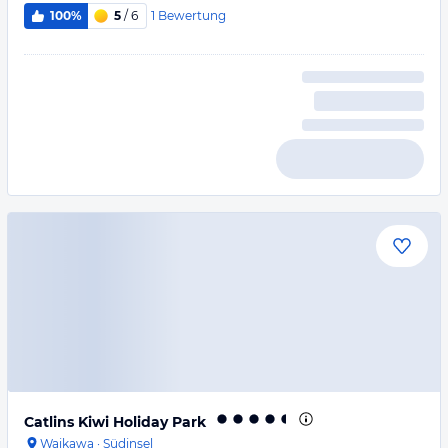
1
Bewertung
100%
5
/ 6
Catlins Kiwi Holiday Park
Waikawa
·
Südinsel