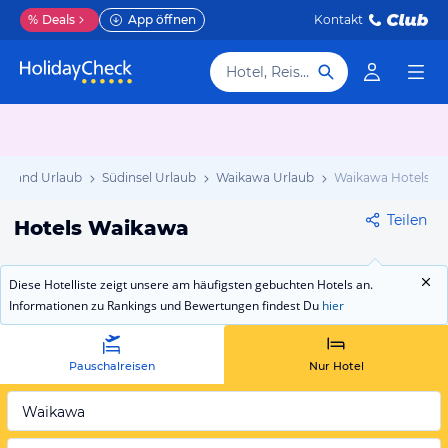
%
Deals
App öffnen
Kontakt
Hotel, Reiseziel
eeland Urlaub
Südinsel Urlaub
Waikawa Urlaub
Waikawa Hotels
Teilen
Hotels Waikawa
Diese Hotelliste zeigt unsere am häufigsten gebuchten Hotels an.
Informationen zu Rankings und Bewertungen findest Du
hier
Pauschalreisen
Nur Hotel
Waikawa