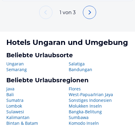
1
von
3
Hotels
Ungaran
und Umgebung
Beliebte Urlaubsorte
Ungaran
Salatiga
Semarang
Bandungan
Beliebte Urlaubsregionen
Java
Flores
Bali
West-Papua/Irian Jaya
Sumatra
Sonstiges Indonesien
Lombok
Molukken Inseln
Sulawesi
Bangka-Belitung
Kalimantan
Sumbawa
Bintan & Batam
Komodo Inseln