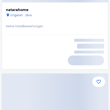
natarahome
Ungaran
·
Java
Keine Hotelbewertungen