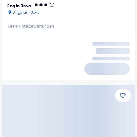
Joglo Java
Ungaran
·
Java
Keine Hotelbewertungen