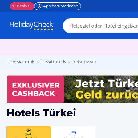
%
Deals
App herunterladen
Europa Urlaub
Türkei Urlaub
Türkei Hotels
Hotels Türkei