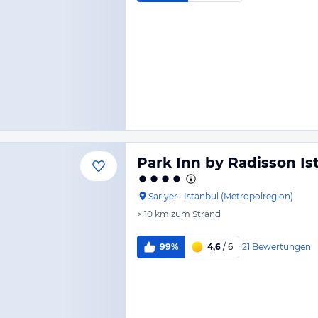
Park Inn by Radisson Is
Sariyer
·
Istanbul (Metropolregion)
> 10 km
zum Strand
21
Bewertungen
99%
4,6
/ 6