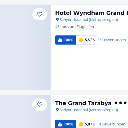
Hotel Wyndham Grand I
Sariyer
·
Istanbul (Metropolregion)
45 min
zum Flughafen
15
Bewertungen
100%
5,5
/ 6
The Grand Tarabya
Sariyer
·
Istanbul (Metropolregion)
11
Bewertungen
100%
5,8
/ 6