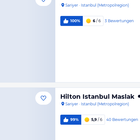
Sariyer
·
Istanbul (Metropolregion)
3
Bewertungen
100%
6
/ 6
Hilton Istanbul Maslak
Sariyer
·
Istanbul (Metropolregion)
40
Bewertungen
99%
5,9
/ 6