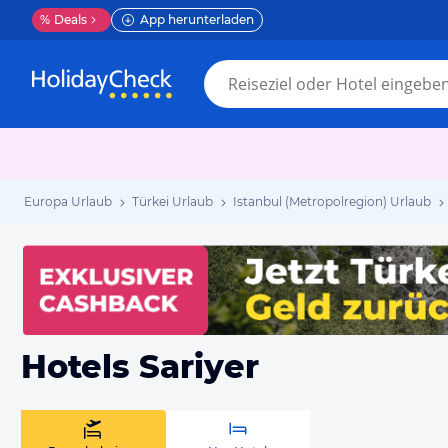
%
Deals
App herunterladen
Europa Urlaub
Türkei Urlaub
Istanbul (Metropolregion) Urlaub
Hotels Sariyer