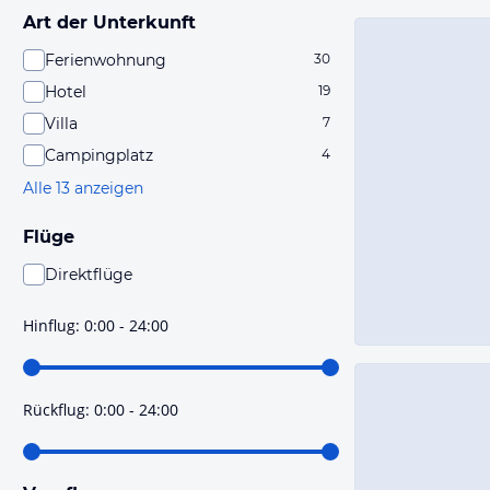
Art der Unterkunft
Ferienwohnung
30
Hotel
19
Villa
7
Campingplatz
4
Alle 13 anzeigen
Flüge
Direktflüge
Du findest mit dieser Einstellung Flüge, die mit sehr
hoher Wahrscheinlichkeit Direktflüge sind. Bitte
Hinflug
:
0:00 - 24:00
prüfe vor der Buchung noch einmal die Flugdetails.
Rückflug
:
0:00 - 24:00