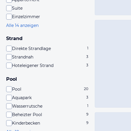
Suite
Einzelzimmer
Alle 14 anzeigen
Strand
Direkte Strandlage
1
Strandnah
3
Hoteleigener Strand
3
Pool
Pool
20
Aquapark
3
Wasserrutsche
1
Beheizter Pool
9
Kinderbecken
9