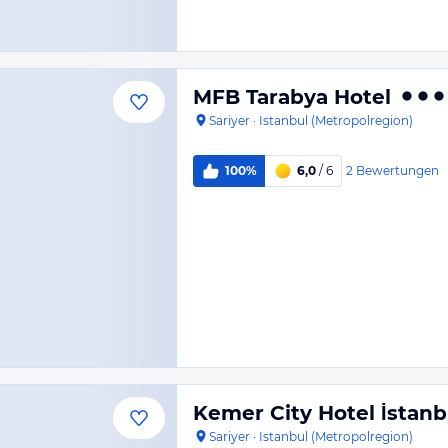
MFB Tarabya Hotel
Sariyer
·
Istanbul (Metropolregion)
2
Bewertungen
100%
6,0
/ 6
Kemer City Hotel İstanb
Sariyer
·
Istanbul (Metropolregion)