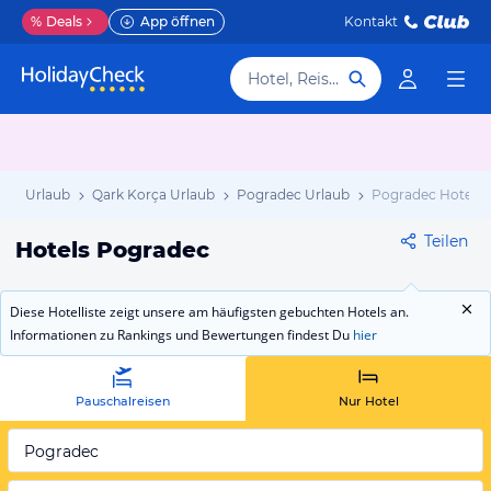
%
Deals
App öffnen
Kontakt
Hotel, Reiseziel
ien Urlaub
Qark Korça Urlaub
Pogradec Urlaub
Pogradec Hotels
Teilen
Hotels Pogradec
Diese Hotelliste zeigt unsere am häufigsten gebuchten Hotels an.
Informationen zu Rankings und Bewertungen findest Du
hier
Pauschalreisen
Nur Hotel
Pogradec