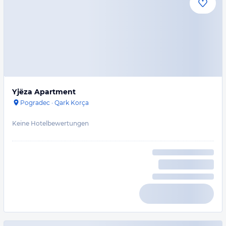
Yjëza Apartment
Pogradec
·
Qark Korça
Keine Hotelbewertungen