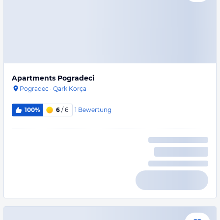
Apartments Pogradeci
Pogradec
·
Qark Korça
1
Bewertung
100%
6
/ 6