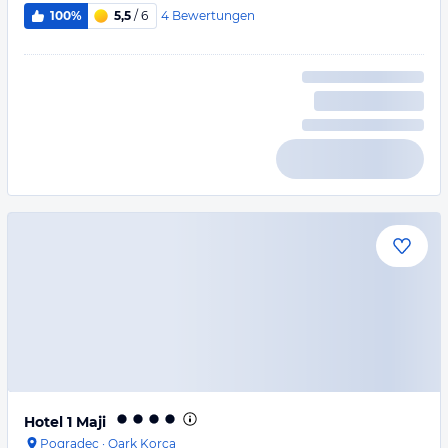
4
Bewertungen
100%
5,5
/ 6
Hotel 1 Maji
Pogradec
·
Qark Korça