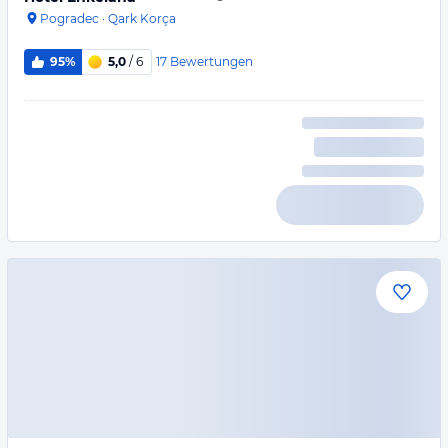
Pogradec
·
Qark Korça
17
Bewertungen
95%
5,0
/ 6