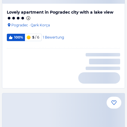
Lovely apartment in Pogradec city with a lake view
Pogradec
·
Qark Korça
1
Bewertung
100%
5
/ 6