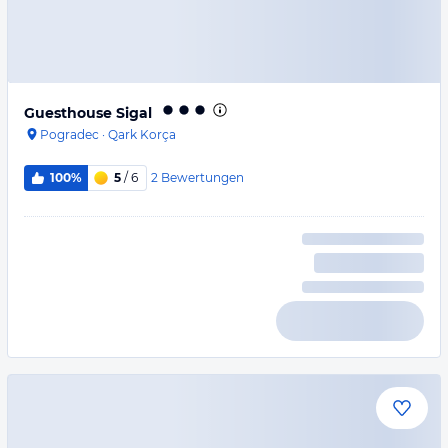
Guesthouse Sigal
Pogradec
·
Qark Korça
2
Bewertungen
100%
5
/ 6