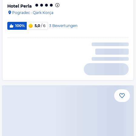
Hotel Perla
Pogradec
·
Qark Korça
3
Bewertungen
100%
5,0
/ 6