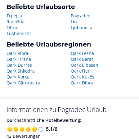
Beliebte Urlaubsorte
Trpejca
Pogradec
Radožda
Lin
Ohrid
Ljubanista
Tushemisht
Beliebte Urlaubsregionen
Qark Vlora
Qark Lezha
Qark Tirana
Qark Berat
Qark Durrës
Qark Elbasan
Qark Shkodra
Qark Fier
Qark Korça
Qark Kukës
Qark Gjirokastra
Qark Dibra
Informationen zu
Pogradec
Urlaub
Durchschnittliche Hotelbewertung:
5,1
/
6
42
Bewertungen