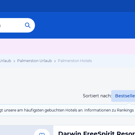
 Urlaub
Palmerston Urlaub
Palmerston Hotels
Sortiert nach:
Bestselle
eigt unsere am häufigsten gebuchten Hotels an. Informationen zu Rankin
Darwin FreeSpirit Resor