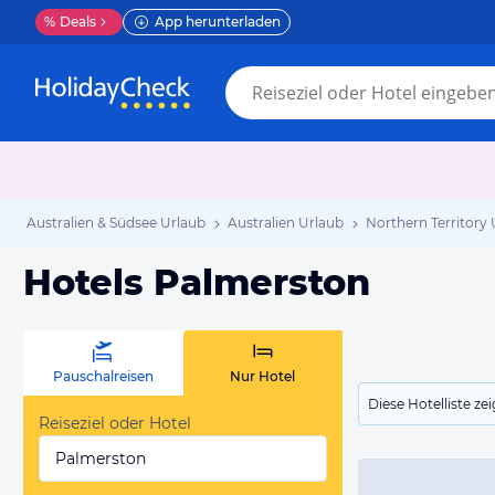
%
Deals
App herunterladen
Australien & Südsee Urlaub
Australien Urlaub
Northern Territory
Hotels Palmerston
Pauschalreisen
Nur Hotel
Diese Hotelliste z
Reiseziel oder Hotel
Palmerston