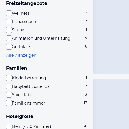
Freizeitangebote
Wellness
7
Fitnesscenter
2
Sauna
1
Animation und Unterhaltung
5
Golfplatz
6
Alle 7 anzeigen
Familien
Kinderbetreuung
1
Babybett zustellbar
2
Spielplatz
3
Familienzimmer
17
Hotelgröße
klein (< 50 Zimmer)
36