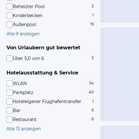
Beheizter Pool
3
Kinderbecken
1
Außenpool
19
Alle 9 anzeigen
Von Urlaubern gut bewertet
Über 5,0 von 6
3
Hotelausstattung & Service
WLAN
34
Parkplatz
40
Hoteleigener Flughafentransfer
1
Bar
6
Restaurant
6
Alle 13 anzeigen