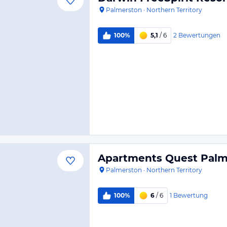
Palmerston
·
Northern Territory
2
Bewertungen
100%
5,1
/ 6
Apartments Quest Palm
Palmerston
·
Northern Territory
1
Bewertung
100%
6
/ 6