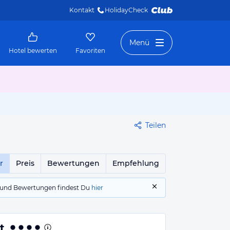
Kontakt
HolidayCheck 
Menü
Hotel bewerten
Favoriten
Teilen
r
Preis
Bewertungen
Empfehlung
gs und Bewertungen findest Du
hier
t