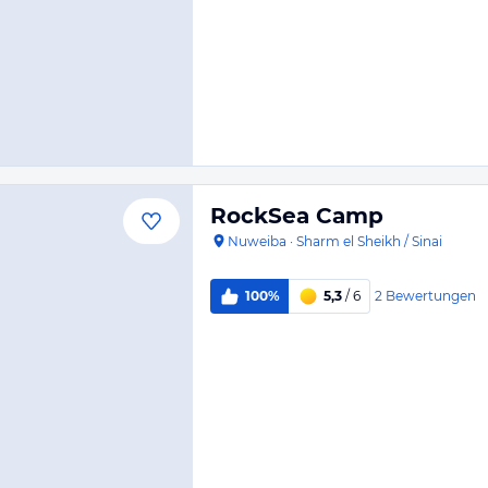
RockSea Camp
Nuweiba
·
Sharm el Sheikh / Sinai
2
Bewertungen
100%
5,3
/ 6