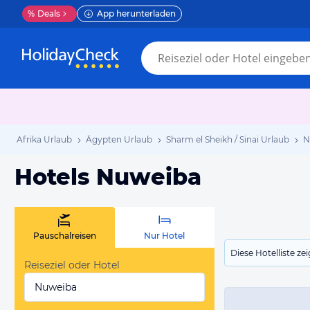
%
Deals
App herunterladen
Afrika Urlaub
Ägypten Urlaub
Sharm el Sheikh / Sinai Urlaub
N
Hotels Nuweiba
Pauschalreisen
Nur Hotel
Diese Hotelliste z
Reiseziel oder Hotel
Nuweiba