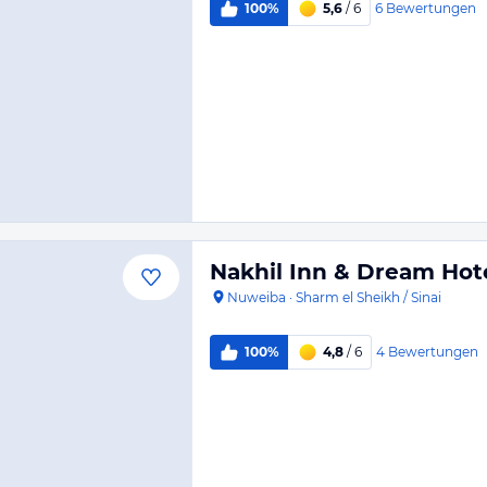
6
Bewertungen
100%
5,6
/ 6
Nakhil Inn & Dream Hot
Nuweiba
·
Sharm el Sheikh / Sinai
4
Bewertungen
100%
4,8
/ 6