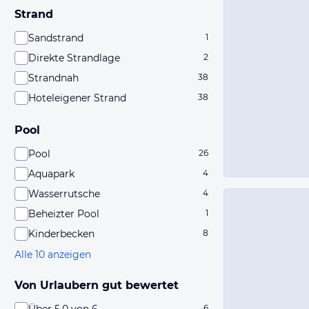
Strand
Sandstrand
1
Direkte Strandlage
2
Strandnah
38
Hoteleigener Strand
38
Pool
Pool
26
Aquapark
4
Wasserrutsche
4
Beheizter Pool
1
Kinderbecken
8
Alle 10 anzeigen
Von Urlaubern gut bewertet
6