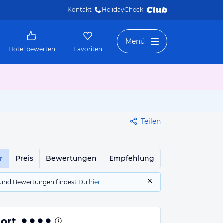
Kontakt
HolidayCheck 
Menü
Hotel bewerten
Favoriten
Teilen
r
Preis
Bewertungen
Empfehlung
gs und Bewertungen findest Du
hier
ort