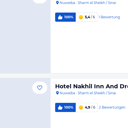
Nuweiba
·
Sharm el Sheikh / Sinai
1
Bewertung
100%
5,4
/ 6
Hotel Nakhil Inn And D
Nuweiba
·
Sharm el Sheikh / Sinai
2
Bewertungen
100%
4,9
/ 6