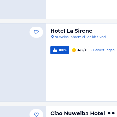
Hotel La Sirene
Nuweiba
·
Sharm el Sheikh / Sinai
2
Bewertungen
100%
4,8
/ 6
Ciao Nuweiba Hotel