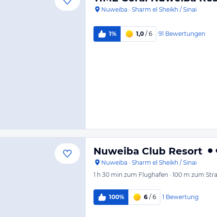
Nuweiba
·
Sharm el Sheikh / Sinai
91
Bewertungen
1%
1,0
/ 6
Nuweiba Club Resort
Nuweiba
·
Sharm el Sheikh / Sinai
1 h 30 min
zum Flughafen
·
100 m
zum Str
1
Bewertung
100%
6
/ 6