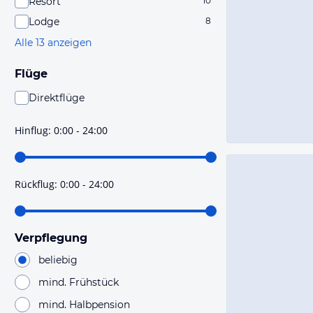
Resort
10
Lodge
8
Alle 13 anzeigen
Flüge
Direktflüge
Du findest mit dieser Einstellung Flüge, die mit sehr
hoher Wahrscheinlichkeit Direktflüge sind. Bitte
Hinflug
:
0:00 - 24:00
prüfe vor der Buchung noch einmal die Flugdetails.
Rückflug
:
0:00 - 24:00
Verpflegung
beliebig
mind. Frühstück
mind. Halbpension