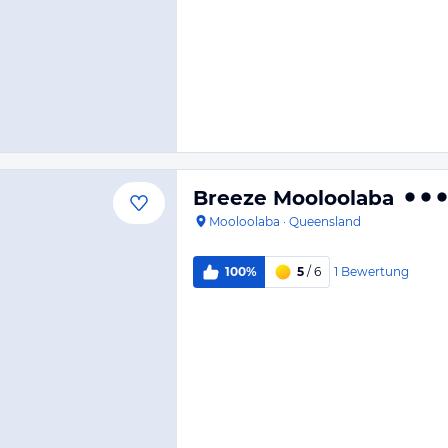
Breeze Mooloolaba
Mooloolaba
·
Queensland
1
Bewertung
100%
5
/ 6