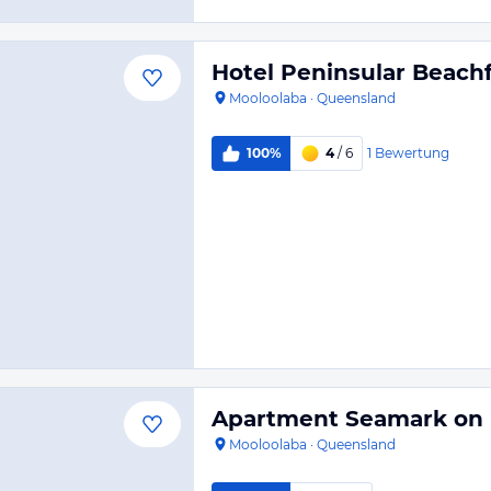
Hotel Peninsular Beach
Mooloolaba
·
Queensland
1
Bewertung
100%
4
/ 6
Apartment Seamark on 
Mooloolaba
·
Queensland