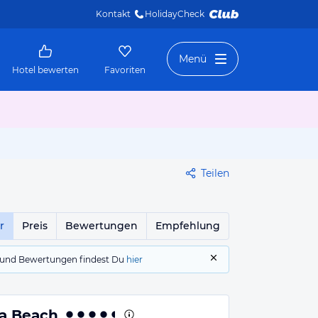
Kontakt
HolidayCheck 
Menü
Hotel bewerten
Favoriten
Teilen
r
Preis
Bewertungen
Empfehlung
gs und Bewertungen findest Du
hier
ba Beach