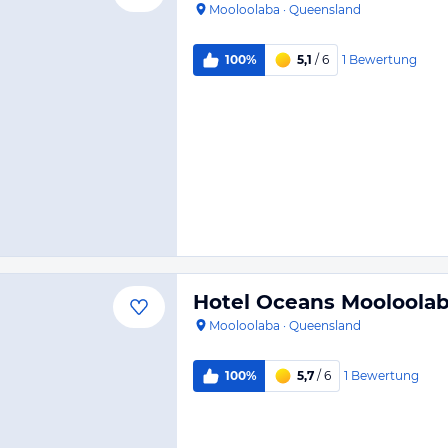
Mooloolaba
·
Queensland
1
Bewertung
100%
5,1
/ 6
Hotel Oceans Mooloola
Mooloolaba
·
Queensland
1
Bewertung
100%
5,7
/ 6