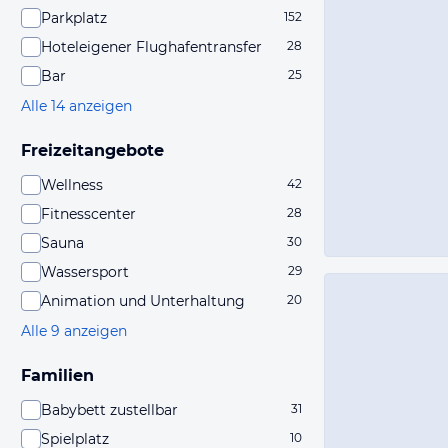
Parkplatz
152
Hoteleigener Flughafentransfer
28
Bar
25
Alle 14 anzeigen
Freizeitangebote
Wellness
42
Fitnesscenter
28
Sauna
30
Wassersport
29
Animation und Unterhaltung
20
Alle 9 anzeigen
Familien
Babybett zustellbar
31
Spielplatz
10