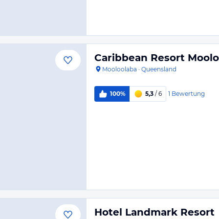
Caribbean Resort Moolo
Mooloolaba
·
Queensland
1
Bewertung
100%
5,3
/ 6
Hotel Landmark Resort