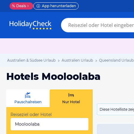
%
Deals
App herunterladen
Australien & Südsee Urlaub
Australien Urlaub
Queensland Urlaub
Hotels Mooloolaba
Pauschalreisen
Nur Hotel
Diese Hotelliste z
Reiseziel oder Hotel
Mooloolaba