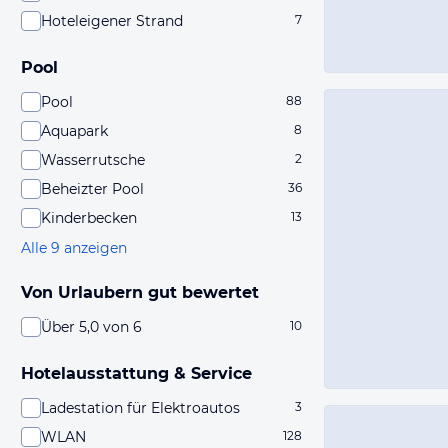
Hoteleigener Strand
7
Pool
Pool
88
Aquapark
8
Wasserrutsche
2
Beheizter Pool
36
Kinderbecken
13
Alle 9 anzeigen
Von Urlaubern gut bewertet
Über 5,0 von 6
10
Hotelausstattung & Service
Ladestation für Elektroautos
3
WLAN
128