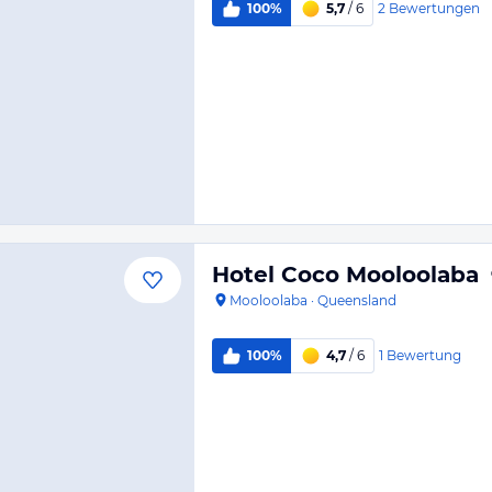
2
Bewertungen
100%
5,7
/ 6
Hotel Coco Mooloolaba
Mooloolaba
·
Queensland
1
Bewertung
100%
4,7
/ 6