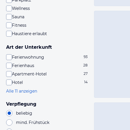
Parkplatz
Wellness
Sauna
Fitness
Haustiere erlaubt
Art der Unterkunft
Ferienwohnung
93
Ferienhaus
28
Apartment-Hotel
27
Hotel
14
Alle 11 anzeigen
Verpflegung
beliebig
mind. Frühstück