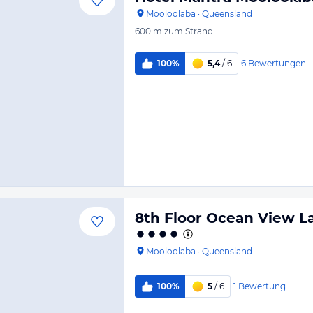
Mooloolaba
·
Queensland
600 m
zum Strand
6
Bewertungen
100%
5,4
/ 6
8th Floor Ocean View 
Mooloolaba
·
Queensland
1
Bewertung
100%
5
/ 6