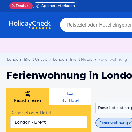
%
Deals
App herunterladen
London - Brent Urlaub
London - Brent Hotels
Ferienwohnung
Ferienwohnung in Londo
Pauschalreisen
Nur Hotel
Diese Hotelliste z
Reiseziel oder Hotel
London - Brent
Ferienwohnung