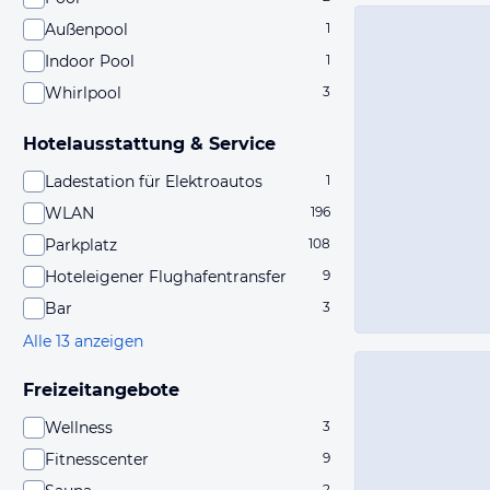
Außenpool
1
Indoor Pool
1
Whirlpool
3
Hotelausstattung & Service
Ladestation für Elektroautos
1
WLAN
196
Parkplatz
108
Hoteleigener Flughafentransfer
9
Bar
3
Alle 13 anzeigen
Freizeitangebote
Wellness
3
Fitnesscenter
9
2