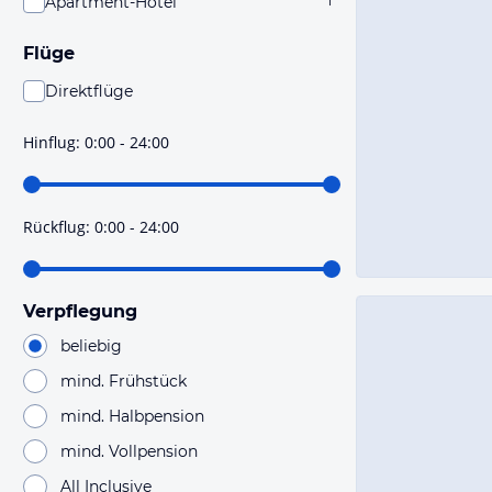
Apartment-Hotel
1
Flüge
Direktflüge
Du findest mit dieser Einstellung Flüge, die mit sehr
hoher Wahrscheinlichkeit Direktflüge sind. Bitte
Hinflug
:
0:00 - 24:00
prüfe vor der Buchung noch einmal die Flugdetails.
Rückflug
:
0:00 - 24:00
Verpflegung
beliebig
mind. Frühstück
mind. Halbpension
mind. Vollpension
All Inclusive