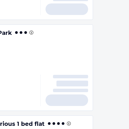
Park
ious 1 bed flat