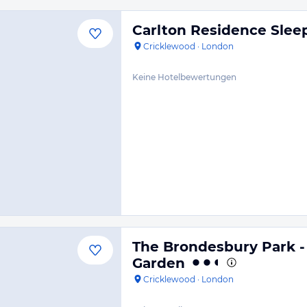
Carlton Residence Slee
Cricklewood
·
London
Keine Hotelbewertungen
The Brondesbury Park - 
Garden
Cricklewood
·
London