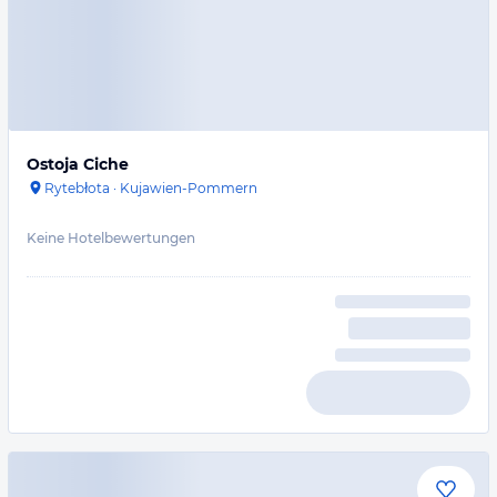
Ostoja Ciche
Rytebłota
·
Kujawien-Pommern
Keine Hotelbewertungen