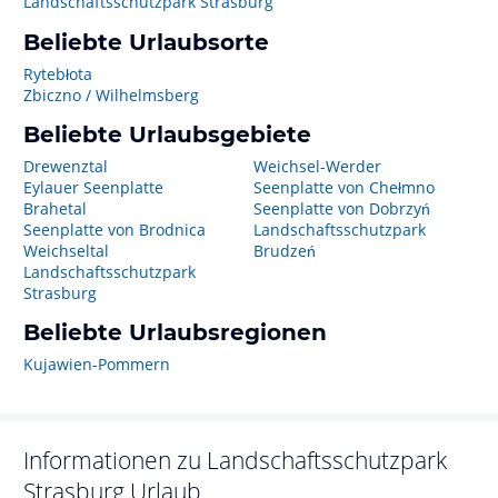
Landschaftsschutzpark Strasburg
Beliebte Urlaubsorte
Rytebłota
Zbiczno / Wilhelmsberg
Beliebte Urlaubsgebiete
Drewenztal
Weichsel-Werder
Eylauer Seenplatte
Seenplatte von Chełmno
Brahetal
Seenplatte von Dobrzyń
Seenplatte von Brodnica
Landschaftsschutzpark
Weichseltal
Brudzeń
Landschaftsschutzpark
Strasburg
Beliebte Urlaubsregionen
Kujawien-Pommern
Informationen zu
Landschaftsschutzpark
Strasburg
Urlaub