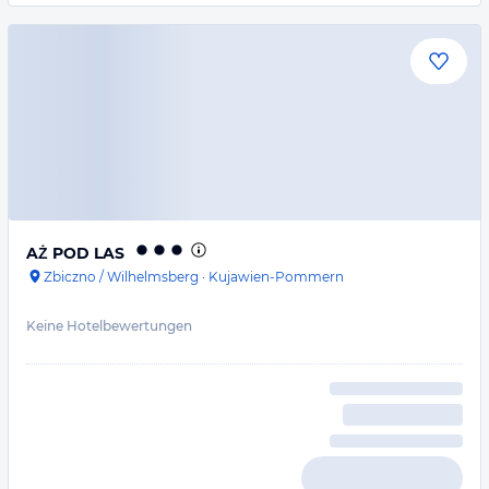
AŻ POD LAS
Zbiczno / Wilhelmsberg
·
Kujawien-Pommern
Keine Hotelbewertungen