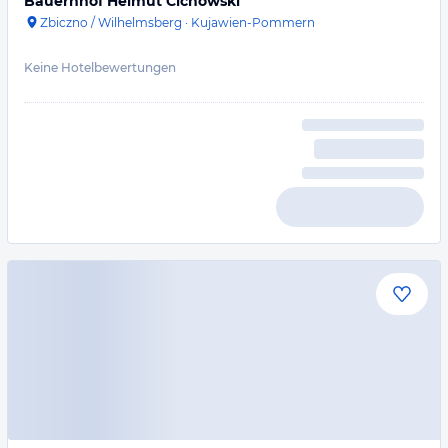
Bauernhof Helmut Cichowski
Zbiczno / Wilhelmsberg
·
Kujawien-Pommern
Keine Hotelbewertungen