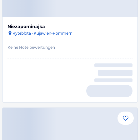
Niezapominajka
Rytebłota
·
Kujawien-Pommern
Keine Hotelbewertungen