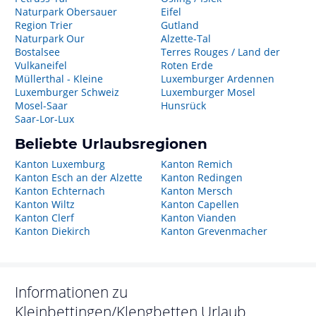
Naturpark Obersauer
Eifel
Region Trier
Gutland
Naturpark Our
Alzette-Tal
Bostalsee
Terres Rouges / Land der
Vulkaneifel
Roten Erde
Müllerthal - Kleine
Luxemburger Ardennen
Luxemburger Schweiz
Luxemburger Mosel
Mosel-Saar
Hunsrück
Saar-Lor-Lux
Beliebte Urlaubsregionen
Kanton Luxemburg
Kanton Remich
Kanton Esch an der Alzette
Kanton Redingen
Kanton Echternach
Kanton Mersch
Kanton Wiltz
Kanton Capellen
Kanton Clerf
Kanton Vianden
Kanton Diekirch
Kanton Grevenmacher
Informationen zu
Kleinbettingen/Klengbetten
Urlaub