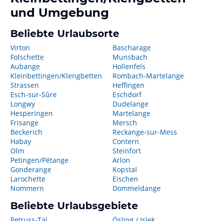
und Umgebung
Beliebte Urlaubsorte
Virton
Bascharage
Folschette
Munsbach
Aubange
Hollenfels
Kleinbettingen/Klengbetten
Rombach-Martelange
Strassen
Heffingen
Esch-sur-Sûre
Eschdorf
Longwy
Dudelange
Hesperingen
Martelange
Frisange
Mersch
Beckerich
Reckange-sur-Mess
Habay
Contern
Olm
Steinfort
Petingen/Pétange
Arlon
Gonderange
Kopstal
Larochette
Eischen
Nommern
Dommeldange
Beliebte Urlaubsgebiete
Petruss-Tal
Ösling / Islek