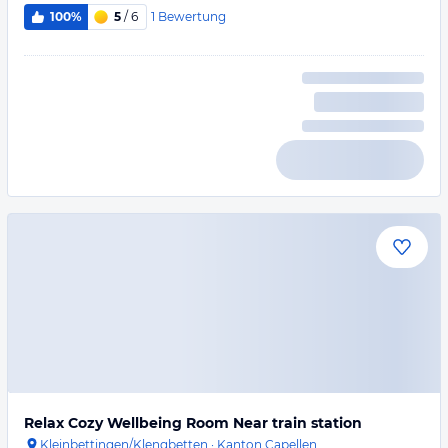
1
Bewertung
100%
5
/ 6
Relax Cozy Wellbeing Room Near train station
Kleinbettingen/Klengbetten
·
Kanton Capellen