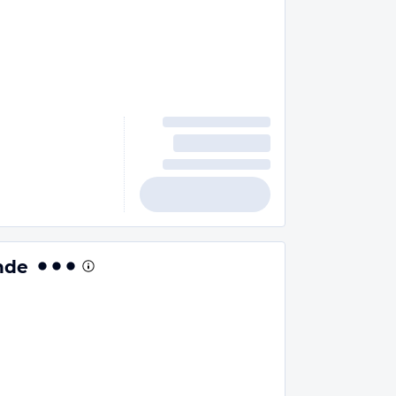
n
nde
n