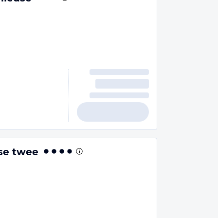
n
use twee
n