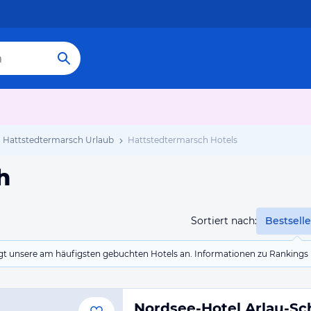
Hattstedtermarsch Urlaub
Hattstedtermarsch Hotels
h
Sortiert nach:
Bestselle
eigt unsere am häufigsten gebuchten Hotels an. Informationen zu Rankin
Nordsee-Hotel Arlau-Sc