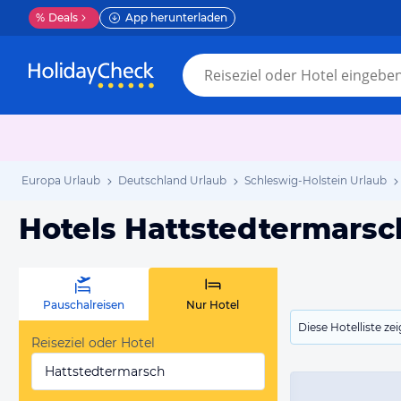
%
Deals
App herunterladen
Europa Urlaub
Deutschland Urlaub
Schleswig-Holstein Urlaub
Hotels Hattstedtermarsc
Pauschalreisen
Nur Hotel
Diese Hotelliste z
Reiseziel oder Hotel
Hattstedtermarsch