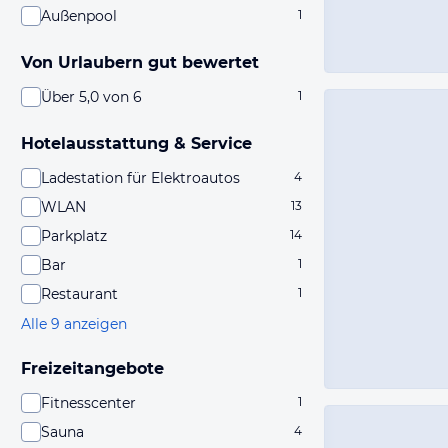
Außenpool
1
Von Urlaubern gut bewertet
Über 5,0 von 6
1
Hotelausstattung & Service
Ladestation für Elektroautos
4
WLAN
13
Parkplatz
14
Bar
1
Restaurant
1
Alle 9 anzeigen
Freizeitangebote
Fitnesscenter
1
Sauna
4