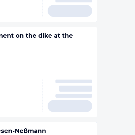
ment on the dike at the
n
esen-Neßmann