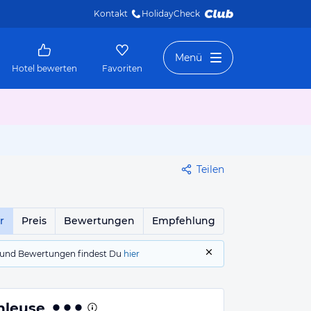
Kontakt
HolidayCheck 
Menü
Hotel bewerten
Favoriten
Teilen
r
Preis
Bewertungen
Empfehlung
gs und Bewertungen findest Du
hier
hleuse