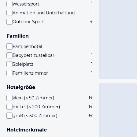
Wassersport
1
Animation und Unterhaltung
1
Outdoor Sport
4
Familien
Familienhotel
1
Babybett zustellbar
1
Spielplatz
1
Familienzimmer
1
Hotelgröße
klein (< 50 Zimmer)
14
mittel (< 200 Zimmer)
14
groß (< 500 Zimmer)
14
Hotelmerkmale