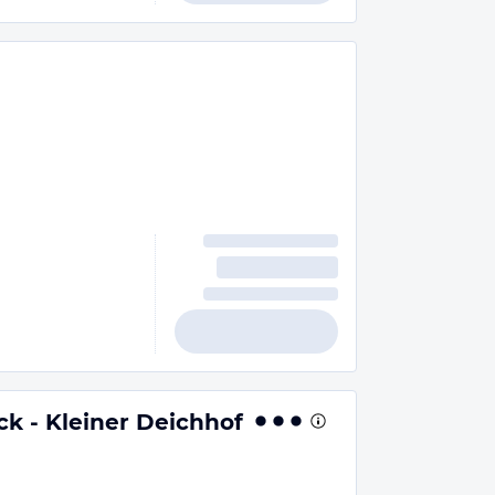
n
k - Kleiner Deichhof
n