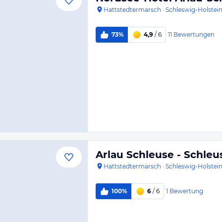
Hattstedtermarsch
·
Schleswig-Holstei
11
Bewertungen
73%
4,9
/ 6
Arlau Schleuse - Schle
Hattstedtermarsch
·
Schleswig-Holstei
1
Bewertung
100%
6
/ 6