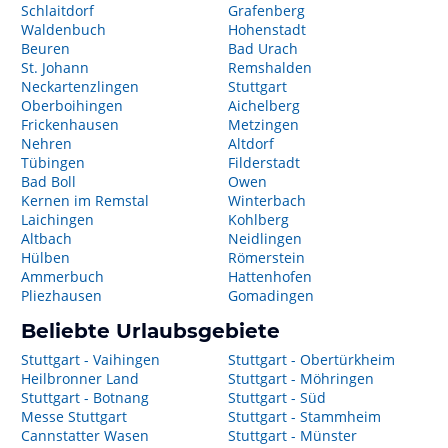
Schlaitdorf
Grafenberg
Waldenbuch
Hohenstadt
Beuren
Bad Urach
St. Johann
Remshalden
Neckartenzlingen
Stuttgart
Oberboihingen
Aichelberg
Frickenhausen
Metzingen
Nehren
Altdorf
Tübingen
Filderstadt
Bad Boll
Owen
Kernen im Remstal
Winterbach
Laichingen
Kohlberg
Altbach
Neidlingen
Hülben
Römerstein
Ammerbuch
Hattenhofen
Pliezhausen
Gomadingen
Beliebte Urlaubsgebiete
Stuttgart - Vaihingen
Stuttgart - Obertürkheim
Heilbronner Land
Stuttgart - Möhringen
Stuttgart - Botnang
Stuttgart - Süd
Messe Stuttgart
Stuttgart - Stammheim
Cannstatter Wasen
Stuttgart - Münster