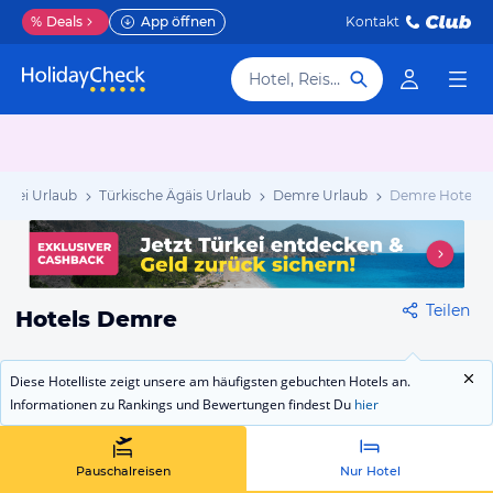
%
Deals
App öffnen
Kontakt
Hotel, Reiseziel
ürkei Urlaub
Türkische Ägäis Urlaub
Demre Urlaub
Demre Hotels
Teilen
Hotels Demre
Diese Hotelliste zeigt unsere am häufigsten gebuchten Hotels an.
Informationen zu Rankings und Bewertungen findest Du
hier
Pauschalreisen
Nur Hotel