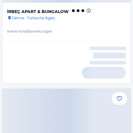
İRBEÇ APART & BUNGALOW
Demre
·
Türkische Ägäis
Keine Hotelbewertungen