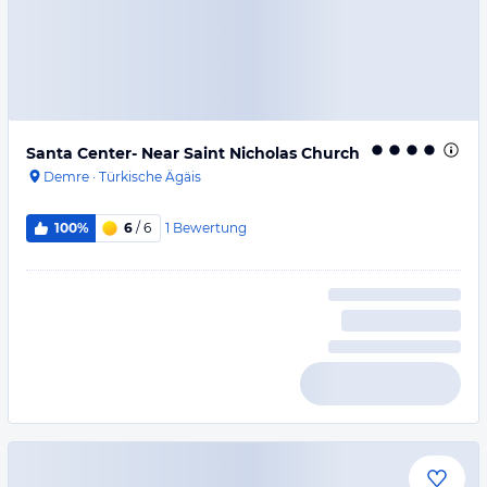
Santa Center- Near Saint Nicholas Church
Demre
·
Türkische Ägäis
1
Bewertung
100%
6
/ 6