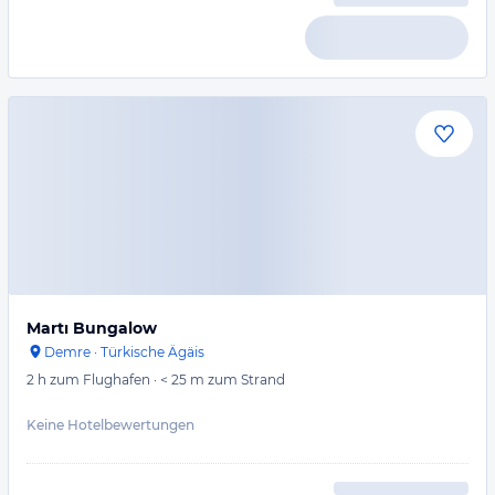
Martı Bungalow
Demre
·
Türkische Ägäis
2 h
zum Flughafen
·
< 25 m
zum Strand
Keine Hotelbewertungen