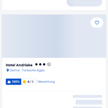
Hotel Andriake
Demre
·
Türkische Ägäis
1
Bewertung
100%
4
/ 6