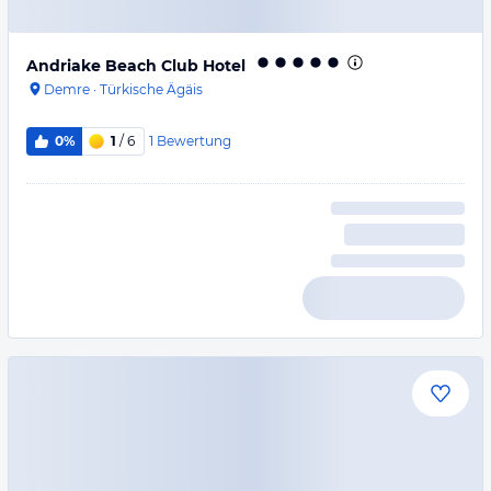
Andriake Beach Club Hotel
Demre
·
Türkische Ägäis
1
Bewertung
0%
1
/ 6