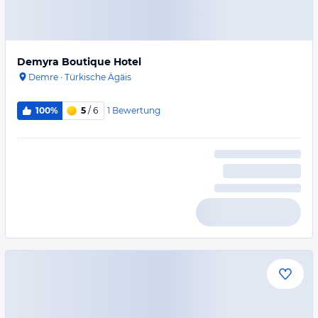
Demyra Boutique Hotel
Demre
·
Türkische Ägäis
1
Bewertung
100%
5
/ 6