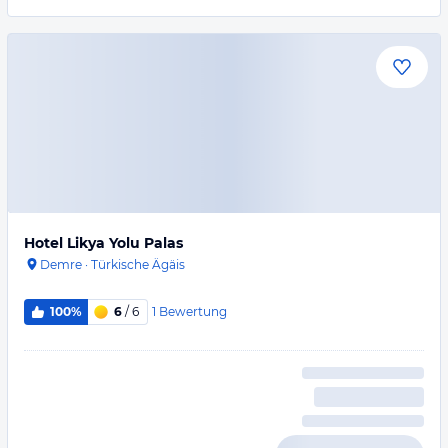
Hotel Likya Yolu Palas
Demre
·
Türkische Ägäis
1
Bewertung
100%
6
/ 6