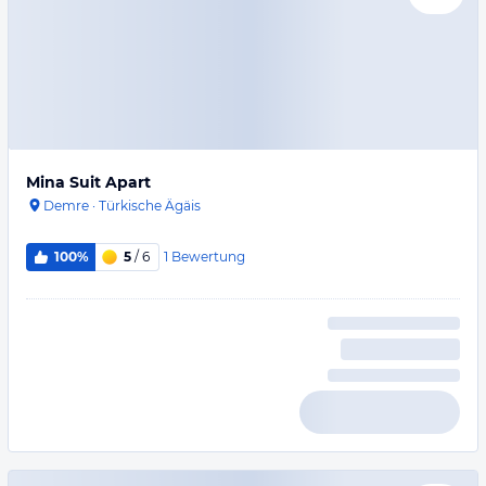
Mina Suit Apart
Demre
·
Türkische Ägäis
1
Bewertung
100%
5
/ 6