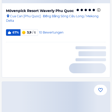
Mövenpick Resort Waverly Phu Quoc
Cua Can [Phu Quoc]
·
Đồng Bằng Sông Cửu Long / Mekong
Delta
10
Bewertungen
67%
3,9
/ 6