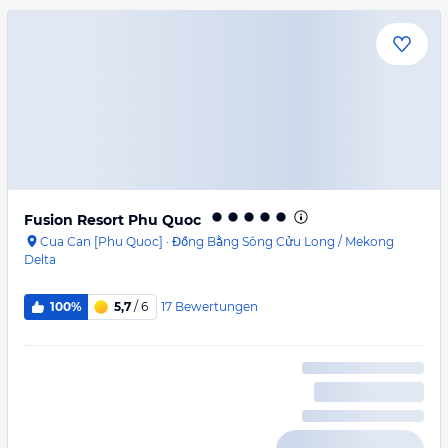
Fusion Resort Phu Quoc
Cua Can [Phu Quoc]
·
Đồng Bằng Sông Cửu Long / Mekong
Delta
17
Bewertungen
100%
5,7
/ 6