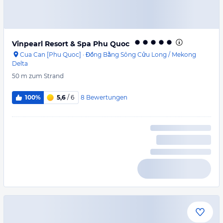
Vinpearl Resort & Spa Phu Quoc
Cua Can [Phu Quoc]
·
Đồng Bằng Sông Cửu Long / Mekong
Delta
50 m
zum Strand
8
Bewertungen
100%
5,6
/ 6