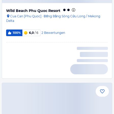
Wild Beach Phu Quoc Resort
Cua Can [Phu Quoc]
·
Đồng Bằng Sông Cửu Long / Mekong
Delta
2
Bewertungen
100%
6,0
/ 6