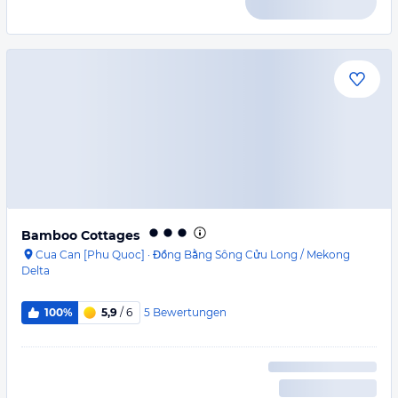
Bamboo Cottages
Cua Can [Phu Quoc]
·
Đồng Bằng Sông Cửu Long / Mekong
Delta
5
Bewertungen
100%
5,9
/ 6