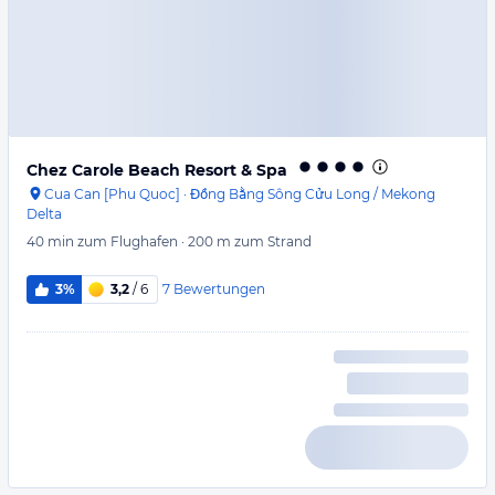
Chez Carole Beach Resort & Spa
Cua Can [Phu Quoc]
·
Đồng Bằng Sông Cửu Long / Mekong
Delta
40 min
zum Flughafen
·
200 m
zum Strand
7
Bewertungen
3%
3,2
/ 6