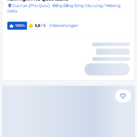
Cua Can [Phu Quoc]
·
Đồng Bằng Sông Cửu Long / Mekong
Delta
3
Bewertungen
100%
5,9
/ 6