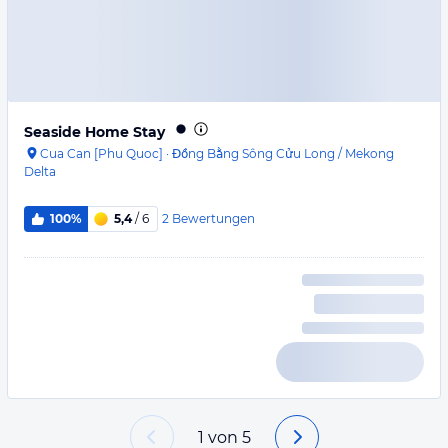
Seaside Home Stay
Cua Can [Phu Quoc]
·
Đồng Bằng Sông Cửu Long / Mekong
Delta
2
Bewertungen
100%
5,4
/ 6
1
von
5