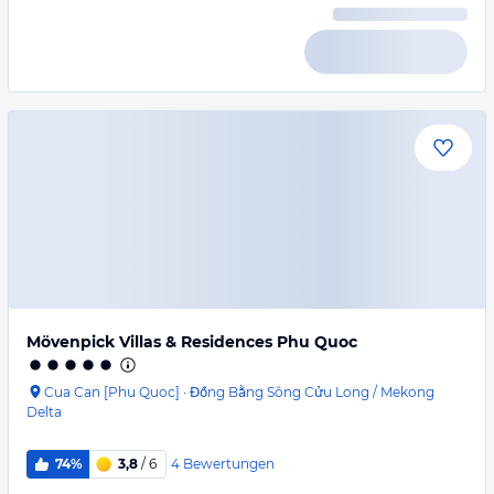
Mövenpick Villas & Residences Phu Quoc
Cua Can [Phu Quoc]
·
Đồng Bằng Sông Cửu Long / Mekong
Delta
4
Bewertungen
74%
3,8
/ 6