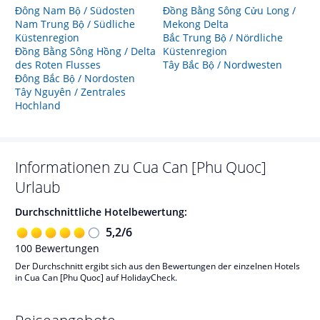
Đông Nam Bộ / Südosten
Đồng Bằng Sông Cửu Long /
Nam Trung Bộ / Südliche
Mekong Delta
Küstenregion
Bắc Trung Bộ / Nördliche
Đồng Bằng Sông Hồng / Delta
Küstenregion
des Roten Flusses
Tây Bắc Bộ / Nordwesten
Đông Bắc Bộ / Nordosten
Tây Nguyên / Zentrales
Hochland
Informationen zu
Cua Can [Phu Quoc]
Urlaub
Durchschnittliche Hotelbewertung:
5,2
/
6
100
Bewertungen
Der Durchschnitt ergibt sich aus den Bewertungen der einzelnen Hotels
in Cua Can [Phu Quoc] auf HolidayCheck.