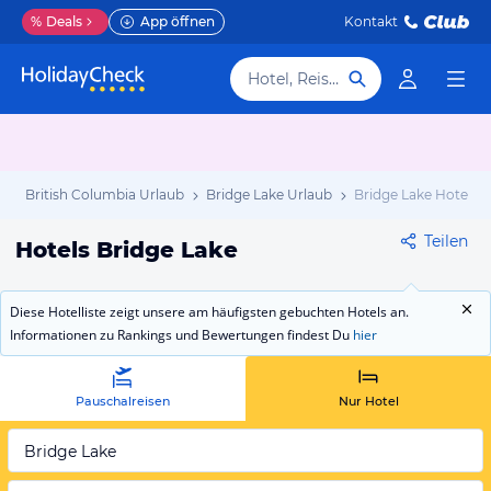
%
Deals
App öffnen
Kontakt
Hotel, Reiseziel
b
British Columbia Urlaub
Bridge Lake Urlaub
Bridge Lake Hotels
Teilen
Hotels Bridge Lake
Diese Hotelliste zeigt unsere am häufigsten gebuchten Hotels an.
Informationen zu Rankings und Bewertungen findest Du
hier
Pauschalreisen
Nur Hotel
Bridge Lake