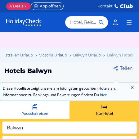
%
Deals
App öffnen
Kontakt
Hotel, Reiseziel
Australien Urlaub
Victoria Urlaub
Balwyn Urlaub
Balwyn Hotels
Teilen
Hotels Balwyn
Diese Hotelliste zeigt unsere am häufigsten gebuchten Hotels an.
Informationen zu Rankings und Bewertungen findest Du
hier
Pauschalreisen
Nur Hotel
Balwyn