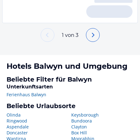
1
von
3
Hotels
Balwyn
und Umgebung
Beliebte Filter für Balwyn
Unterkunftsarten
Ferienhaus Balwyn
Beliebte Urlaubsorte
Olinda
Keysborough
Ringwood
Bundoora
Aspendale
Clayton
Doncaster
Box Hill
Wantirna
Moorabbin