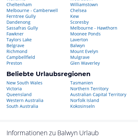
Cheltenham
Williamstown
Melbourne - Camberwell
Chelsea
Ferntree Gully
Kew
Dandenong
Scoresby
Sassafras Gully
Melbourne - Hawthorn
Fawkner
Moonee Ponds
Taylors Lake
Laverton
Belgrave
Balwyn
Richmond
Mount Evelyn
Campbellfield
Mulgrave
Preston
Glen Waverley
Beliebte Urlaubsregionen
New South Wales
Tasmanien
Victoria
Northern Territory
Queensland
Australian Capital Territory
Western Australia
Norfolk Island
South Australia
Kokosinseln
Informationen zu
Balwyn
Urlaub