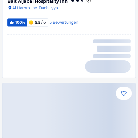
Bait Aljabal Hospitality Inn
Al Hamra
·
ad-Dachiliyya
5
Bewertungen
100%
5,5
/ 6