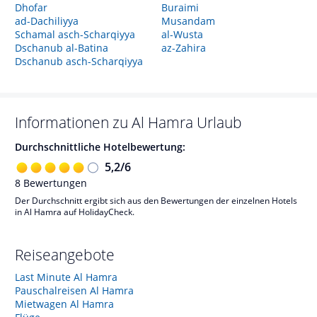
Dhofar
Buraimi
ad-Dachiliyya
Musandam
Schamal asch-Scharqiyya
al-Wusta
Dschanub al-Batina
az-Zahira
Dschanub asch-Scharqiyya
Informationen zu
Al Hamra
Urlaub
Durchschnittliche Hotelbewertung:
5,2
/
6
8
Bewertungen
Der Durchschnitt ergibt sich aus den Bewertungen der einzelnen Hotels
in Al Hamra auf HolidayCheck.
Reiseangebote
Last Minute Al Hamra
Pauschalreisen Al Hamra
Mietwagen Al Hamra