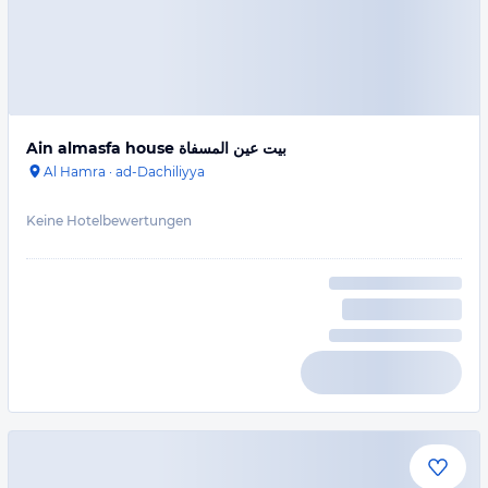
Ain almasfa house بيت عين المسفاة
Al Hamra
·
ad-Dachiliyya
Keine Hotelbewertungen