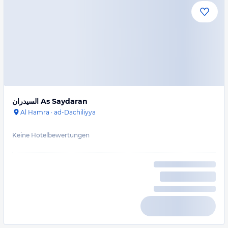
السيدران As Saydaran
Al Hamra
·
ad-Dachiliyya
Keine Hotelbewertungen