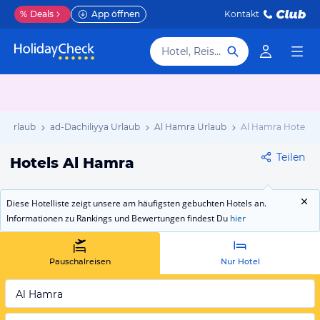
%
Deals
App öffnen
Kontakt
Hotel, Reiseziel
 Urlaub
ad-Dachiliyya Urlaub
Al Hamra Urlaub
Al Hamra Hotels
Teilen
Hotels Al Hamra
Diese Hotelliste zeigt unsere am häufigsten gebuchten Hotels an.
Informationen zu Rankings und Bewertungen findest Du
hier
Pauschalreisen
Nur Hotel
Al Hamra