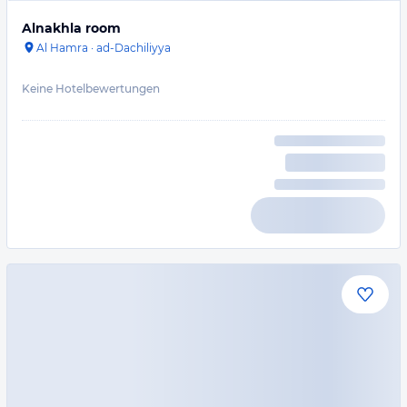
Alnakhla room
Al Hamra
·
ad-Dachiliyya
Keine Hotelbewertungen