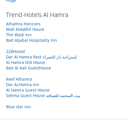
Flüge
Trend-Hotels
Al Hamra
Alhamra Horizons
Mall Aldakhil House
The Wadi Inn
Bait Aljabal Hospitality Inn
228Hostel
Dar Al Hamra Rest إستراحة دار الحمراء
Al Hamra Old House
Bait Al Aali Guesthouse
Reef Alhamra
Dar ALHamra Inn
Al Hamra Guest House
Sehma Guest House بيت السحمه للضيافه
Blue star inn