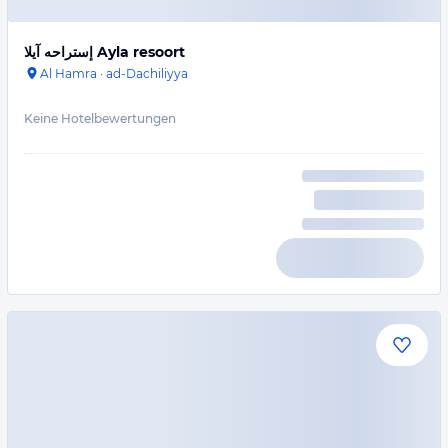
إستراحه آيلا Ayla resoort
Al Hamra
·
ad-Dachiliyya
Keine Hotelbewertungen