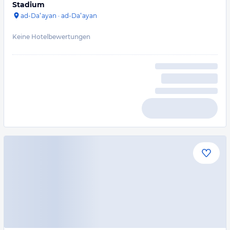
Stadium
ad-Daʿayan
·
ad-Daʿayan
Keine Hotelbewertungen