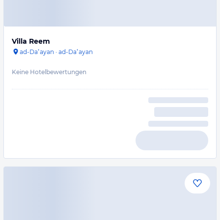
Villa Reem
ad-Daʿayan
·
ad-Daʿayan
Keine Hotelbewertungen