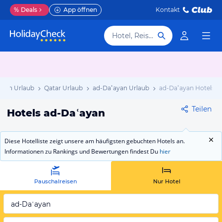
%
Deals
App öffnen
Kontakt
Hotel, Reiseziel
Osten Urlaub
Qatar Urlaub
ad-Daʿayan Urlaub
ad-Daʿayan Hotels
Teilen
Hotels ad-Daʿayan
Diese Hotelliste zeigt unsere am häufigsten gebuchten Hotels an.
Informationen zu Rankings und Bewertungen findest Du
hier
Pauschalreisen
Nur Hotel
ad-Daʿayan