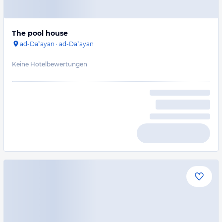
The pool house
ad-Daʿayan
·
ad-Daʿayan
Keine Hotelbewertungen