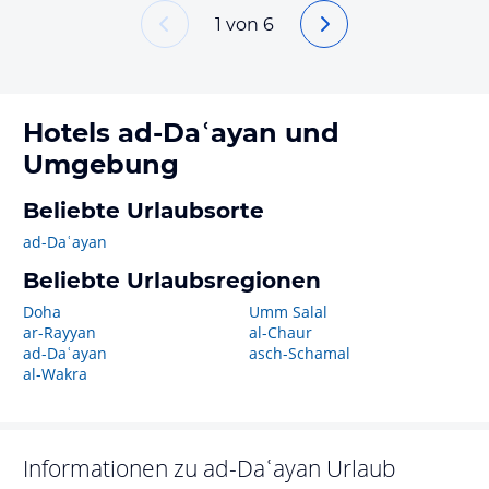
1
von
6
Hotels
ad-Daʿayan
und
Umgebung
Beliebte Urlaubsorte
ad-Daʿayan
Beliebte Urlaubsregionen
Doha
Umm Salal
ar-Rayyan
al-Chaur
ad-Daʿayan
asch-Schamal
al-Wakra
Informationen zu
ad-Daʿayan
Urlaub