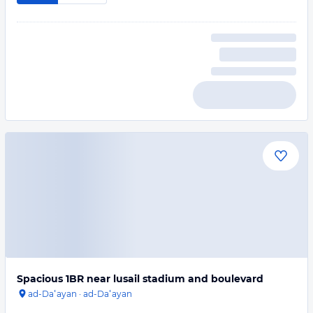
Spacious 1BR near lusail stadium and boulevard
ad-Daʿayan
·
ad-Daʿayan