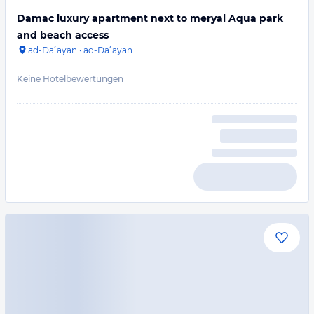
Damac luxury apartment next to meryal Aqua park
and beach access
ad-Daʿayan
·
ad-Daʿayan
Keine Hotelbewertungen