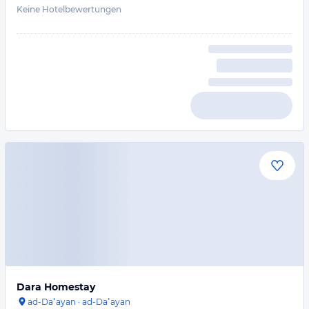
Keine Hotelbewertungen
Dara Homestay
ad-Daʿayan
·
ad-Daʿayan