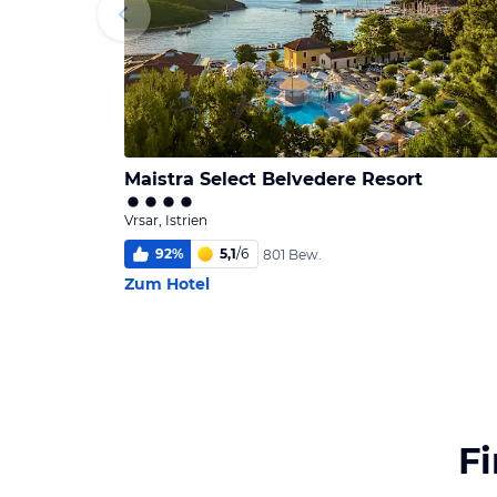
Maistra Select Belvedere Resort
Vrsar, Istrien
92
%
5,1
/
6
801 Bew.
Zum Hotel
F