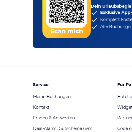
Dein Urlaubsbeglei
Exklusive App
Komplett koste
Alle Buchungsi
Scan mich
Service
Für Pa
Meine Buchungen
Hotelie
Kontakt
Widge
Fragen & Antworten
Partn
Deal-Alarm, Gutscheine uvm.
Code o