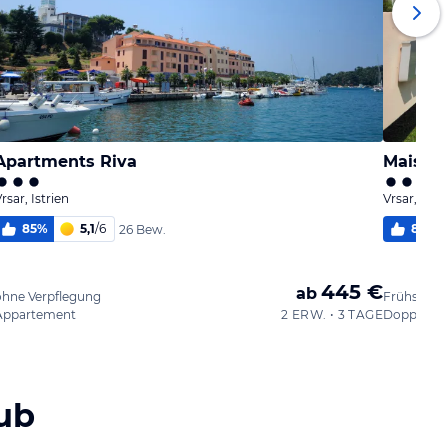
Apartments Riva
Maistra
rsar, Istrien
Vrsar, Istri
85
%
5,1
/
6
86
%
26 Bew.
445 €
ab
ohne Verpflegung
Frühstück
Appartement
2 ERW. • 3 TAGE
Doppelzi
ub