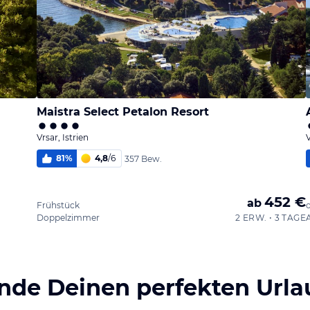
Maistra Select Petalon Resort
Vrsar, Istrien
V
81
%
4,8
/
6
357 Bew.
452 €
ab
Frühstück
Doppelzimmer
2 ERW. • 3 TAGE
inde Deinen perfekten Urla