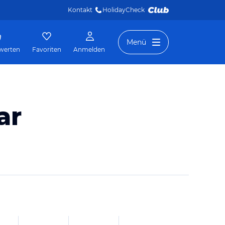
Kontakt
HolidayCheck 
Menü
werten
Favoriten
Anmelden
ar