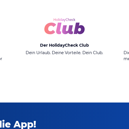
Der HolidayCheck Club
n
Dein Urlaub. Deine Vorteile. Dein Club.
Di
or
me
die App!