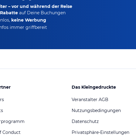
ter – vor und während der Reise
-Rabatte
auf Deine Buchungen
nlos,
keine Werbung
nfos immer griffbereit
rtner
Das Kleingedruckte
rs
Veranstalter AGB
ts
Nutzungsbedingungen
erprogramm
Datenschutz
f Conduct
Privatsphäre-Einstellungen