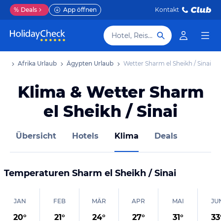
%
Deals
App öffnen
Kontakt
Hotel, Reiseziel
aub
Afrika Urlaub
Ägypten Urlaub
Wetter Sharm el Sheikh / Sinai
Klima & Wetter Sharm
el Sheikh / Sinai
Übersicht
Hotels
Klima
Deals
Temperaturen
Sharm el Sheikh / Sinai
JAN
FEB
MÄR
APR
MAI
JU
20
°
21
°
24
°
27
°
31
°
33