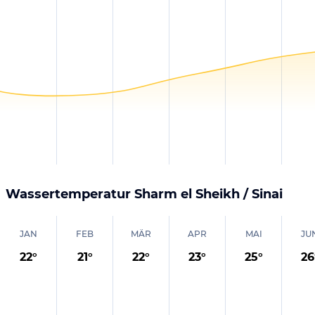
Wassertemperatur
Sharm el Sheikh / Sinai
JAN
FEB
MÄR
APR
MAI
JU
22
°
21
°
22
°
23
°
25
°
26