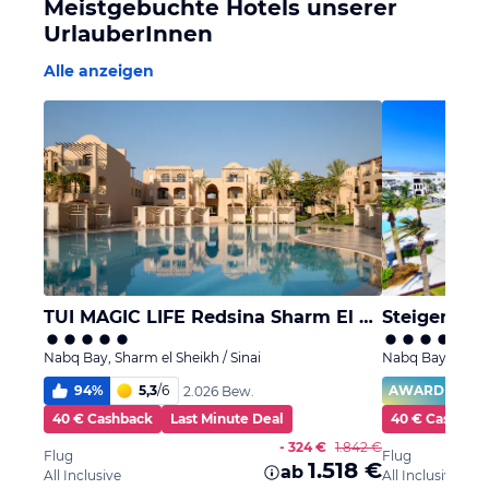
Meistgebuchte Hotels unserer
UrlauberInnen
Alle anzeigen
TUI MAGIC LIFE Redsina Sharm El Sheikh
Steigenberg
Nabq Bay, Sharm el Sheikh / Sinai
Nabq Bay, Sharm 
94
%
5,3
/
6
AWARD
2.026 Bew.
40 € Cashback
Last Minute Deal
40 € Cashbac
- 324 €
1.842 €
Flug
Flug
1.518 €
ab
All Inclusive
All Inclusive