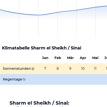
Klimatabelle
Sharm el Sheikh / Sinai
Jan
Feb
Mär
Apr
Mai
J
Sonnenstunden
7
8
9
10
11
Regentage
Sharm el Sheikh / Sinai: