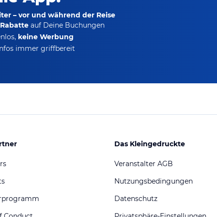
ter – vor und während der Reise
-Rabatte
auf Deine Buchungen
nlos,
keine Werbung
nfos immer griffbereit
rtner
Das Kleingedruckte
rs
Veranstalter AGB
ts
Nutzungsbedingungen
erprogramm
Datenschutz
f Conduct
Privatsphäre-Einstellungen