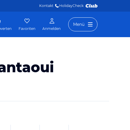
Kontakt
HolidayCheck 
Menü
werten
Favoriten
Anmelden
Kantaoui