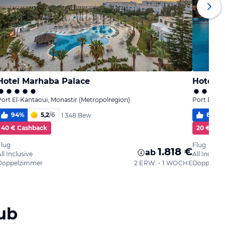
Hotel Marhaba Palace
Hotel E
Port El-Kantaoui, Monastir (Metropolregion)
Port El-Ka
94
%
5,2
/
6
88
%
1.348 Bew.
40 € Cashback
20 € Cas
Flug
Flug
1.818 €
ab
ll Inclusive
All Inclusi
Doppelzimmer
2 ERW. • 1 WOCHE
Doppelzi
ub