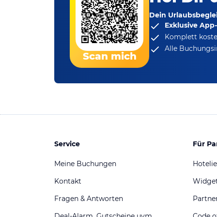
Dein Urlaubsbeglei
Exklusive App
Komplett koste
Alle Buchungsi
Scan mich
Service
Für Pa
Meine Buchungen
Hotelie
Kontakt
Widge
Fragen & Antworten
Partn
Deal-Alarm, Gutscheine uvm.
Code o