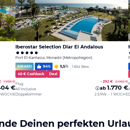
Iberostar Selection Diar El Andalous
Port El-Kantaoui, Monastir (Metropolregion)
AWARD
94
%
5,5
/
6
1.654 Bew.
40 € Cashback
Deal
€
1.593 €
- 292 €
2.062 €
Flug
404 €
1.770 €
ab
All Inclusive
A
 1 WOCHE
Doppelzimmer
2 ERW. • 1 WOCHE
inde Deinen perfekten Urla