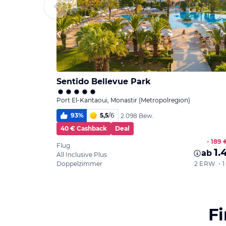
Sentido Bellevue Park
Port El-Kantaoui, Monastir (Metropolregion)
93
%
5,5
/
6
2.098 Bew.
40 € Cashback
Deal
- 189 
Flug
1.
ab
All Inclusive Plus
Doppelzimmer
2 ERW. •
F