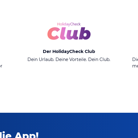
Der HolidayCheck Club
n
Dein Urlaub. Deine Vorteile. Dein Club.
Di
or
me
die App!