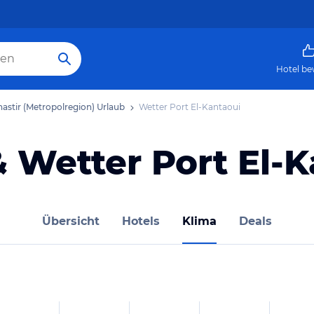
Hotel be
astir (Metropolregion) Urlaub
Wetter Port El-Kantaoui
 Wetter Port El-
Übersicht
Hotels
Klima
Deals