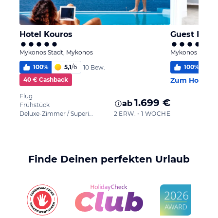
Hotel Kouros
Guest House
Mykonos Stadt, Mykonos
Mykonos Stadt,
100
%
5,1
/
6
100
%
10 Bew.
40 € Cashback
Zum Hotel
Flug
1.699 €
ab
Frühstück
Deluxe-Zimmer / Superior
2 ERW. • 1 WOCHE
Finde Deinen perfekten Urlaub