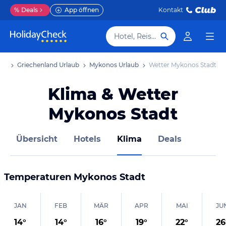
%
Deals
App öffnen
Kontakt
Hotel, Reiseziel
aub
Griechenland Urlaub
Mykonos Urlaub
Wetter Mykonos Stadt
Klima & Wetter
Mykonos Stadt
Übersicht
Hotels
Klima
Deals
Temperaturen
Mykonos Stadt
JAN
FEB
MÄR
APR
MAI
JU
14
°
14
°
16
°
19
°
22
°
26