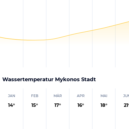
Wassertemperatur
Mykonos Stadt
JAN
FEB
MÄR
APR
MAI
JU
14
°
15
°
17
°
16
°
18
°
21