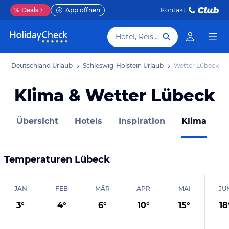
%
Deals
App öffnen
Kontakt
Hotel, Reiseziel
b
Deutschland Urlaub
Schleswig-Holstein Urlaub
Wetter Lübeck
Klima & Wetter Lübeck
Übersicht
Hotels
Inspiration
Klima
D
Temperaturen
Lübeck
JAN
FEB
MÄR
APR
MAI
JU
3
°
4
°
6
°
10
°
15
°
18