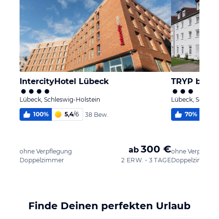
IntercityHotel Lübeck
Lübeck, Schleswig-Holstein
Lübeck, Schlesw
100
%
5,4
/
6
70
%
4,
38 Bew.
300 €
ab
ohne Verpflegung
ohne Verpflegu
Doppelzimmer
2 ERW. • 3 TAGE
Doppelzimmer
Finde Deinen perfekten Urlaub