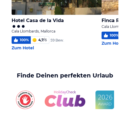
Hotel Casa de la Vida
Finca Rusti
Cala Llombards,
Cala Llombards, Mallorca
100
%
100
%
4,7
/
6
59 Bew.
Zum Hotel
Zum Hotel
Finde Deinen perfekten Urlaub