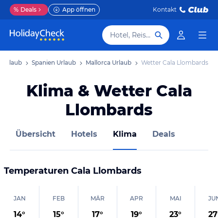
%
Deals
App öffnen
Kontakt
Hotel, Reiseziel
 Urlaub
Spanien Urlaub
Mallorca Urlaub
Wetter Cala Llombards
Klima & Wetter Cala
Llombards
Übersicht
Hotels
Klima
Deals
Temperaturen
Cala Llombards
JAN
FEB
MÄR
APR
MAI
JU
14
°
15
°
17
°
19
°
23
°
27