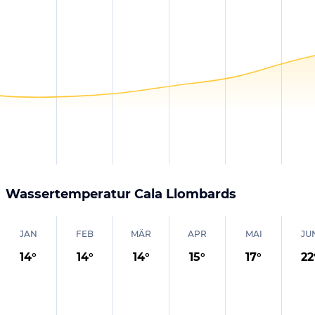
Wassertemperatur
Cala Llombards
JAN
FEB
MÄR
APR
MAI
JU
14
°
14
°
14
°
15
°
17
°
22