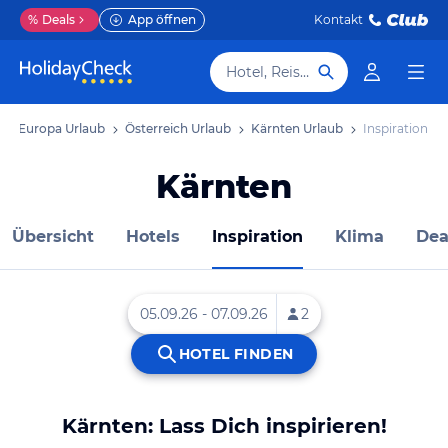
%
Deals
App öffnen
Kontakt
Hotel, Reiseziel
Europa Urlaub
Österreich Urlaub
Kärnten Urlaub
Inspiration
Kärnten
Übersicht
Hotels
Inspiration
Klima
Dea
Kärnten: Lass Dich inspirieren!