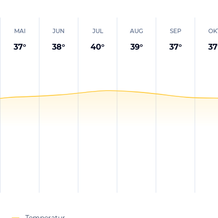
MAI
JUN
JUL
AUG
SEP
OK
37
°
38
°
40
°
39
°
37
°
37