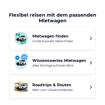
gebaut wurden zeugen von jemenitischer Baukunst. An der
Küste sollten Sie die Fischer- und Hafenstädte Al Mukalla
Flexibel reisen mit dem passenden
oder Al Huydaydah nicht verpassen.
Mietwagen
Mietwagen finden
Große Auswahl, kleine Preise
Wissenswertes Mietwagen
Alles Wichtige auf einen Blick
Roadtrips & Routen
Mehr vom Urlaub entdecken