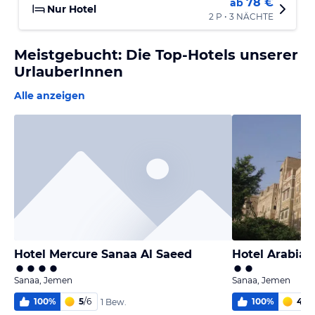
78 €
ab
Nur Hotel
2 P • 3 NÄCHTE
Meistgebucht: Die Top-Hotels unserer
UrlauberInnen
Alle anzeigen
Hotel Mercure Sanaa Al Saeed
Hotel Arabia F
Sanaa, Jemen
Sanaa, Jemen
100
%
5
/
6
100
%
4,2
/
1 Bew.