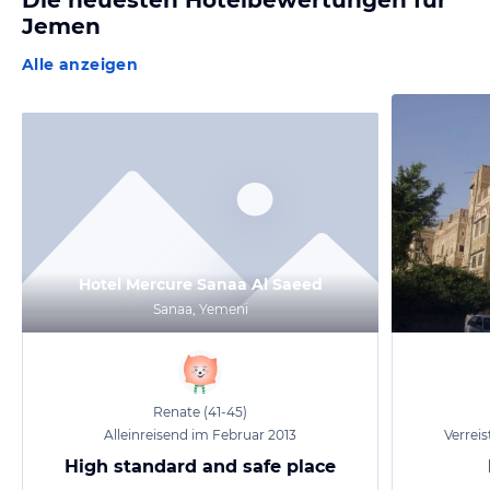
Die neuesten Hotelbewertungen für
Jemen
Alle anzeigen
Hotel Mercure Sanaa Al Saeed
Sanaa, Yemeni
Renate
(41-45)
Alleinreisend im Februar 2013
Verrei
High standard and safe place