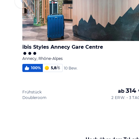
ibis Styles Annecy Gare Centre
Annecy, Rhône-Alpes
100
%
5,8
/
6
10 Bew.
314
ab
Frühstück
Doubleroom
2 ERW. • 3 TA