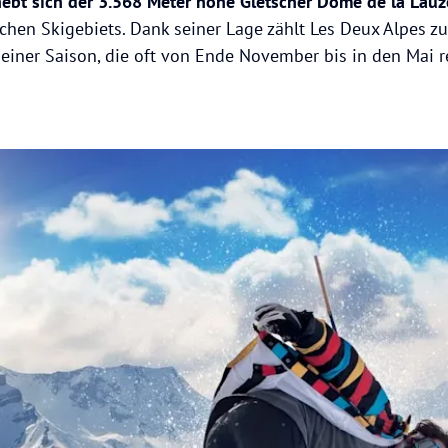
ebt sich der 3.568 Meter hohe Gletscher Dôme de la Lauz
hen Skigebiets. Dank seiner Lage zählt Les Deux Alpes z
einer Saison, die oft von Ende November bis in den Mai re