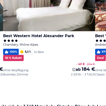
Best Western Hotel Alexander Park
Best 
Chambéry, Rhône-Alpes
Andréz
100
%
5,1
/
6
97
14 Bew.
18 % Rabatt
Deal
- 40 €
224 €
 €
184 €
ab
ohne Verpflegung
ohne V
GE
Business-Zimmer
2 ERW. • 3 TAGE