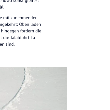
gendwo sonst gleitest
al.
te mit zunehmender
umgekehrt: Oben laden
 hingegen fordern die
t die Talabfahrt La
en sind.