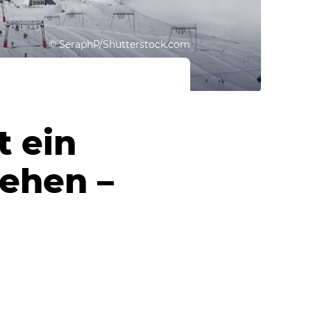
©
SeraphP/Shutterstock.com
t ein
sehen –