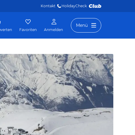
Kontakt
HolidayCheck 
Menü
werten
Favoriten
Anmelden