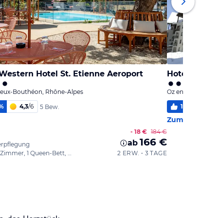
Western Hotel St. Etienne Aeroport
Hotel Timbe
ieux-Bouthéon, Rhône-Alpes
Oz en Oisans, Rh
%
4,3
/
6
100
%
5
/
5 Bew.
Zum Hotel
- 18 €
184 €
166 €
ab
erpflegung
Classic-Zimmer, 1 Queen-Bett, Nichtraucher
2 ERW. • 3 TAGE