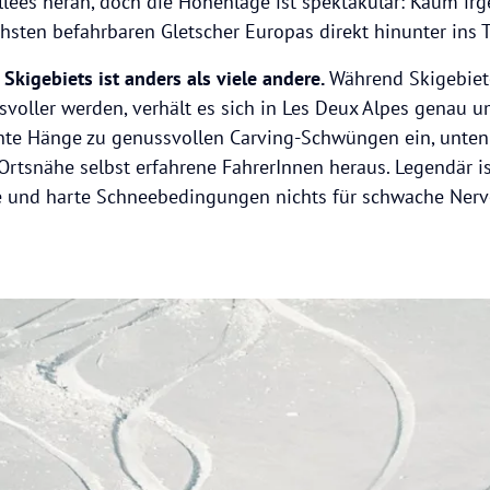
allées heran, doch die Höhenlage ist spektakulär: Kaum ir
sten befahrbaren Gletscher Europas direkt hinunter ins T
Skigebiets ist anders als viele andere.
Während Skigebie
voller werden, verhält es sich in Les Deux Alpes genau 
nte Hänge zu genussvollen Carving-Schwüngen ein, unten
Ortsnähe selbst erfahrene FahrerInnen heraus. Legendär is
le und harte Schneebedingungen nichts für schwache Nerv