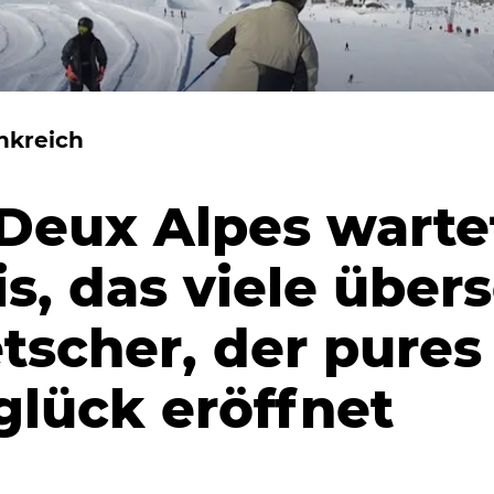
ankreich
 Deux Alpes warte
is, das viele über
etscher, der pures
glück eröffnet