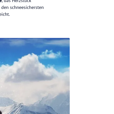
e
, das Herzstück
u den schneesichersten
icht.