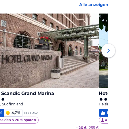
Alle anzeigen
 Scandic Grand Marina
Hotel Scandi
i, Südfinnland
Helsinki, Südfinn
%
4,7
/
6
100
%
4,
183 Bew.
elden &
26 € sparen
Anmelden &
2
- 26 €
255 €