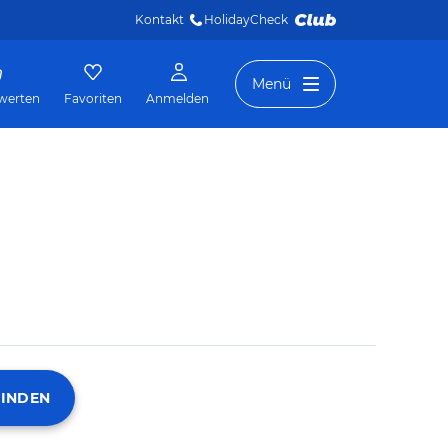
Kontakt
HolidayCheck 
Menü
werten
Favoriten
Anmelden