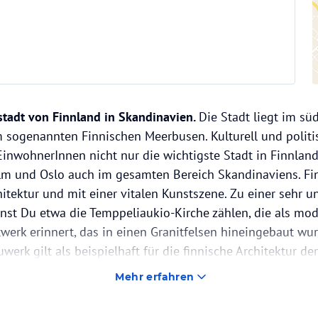
tstadt von Finnland in Skandinavien.
Die Stadt liegt im sü
m sogenannten Finnischen Meerbusen. Kulturell und politis
inwohnerInnen nicht nur die wichtigste Stadt in Finnlan
m und Oslo auch im gesamten Bereich Skandinaviens. Finn
chitektur und mit einer vitalen Kunstszene. Zu einer sehr
st Du etwa die Temppeliaukio-Kirche zählen, die als mod
twerk erinnert, das in einen Granitfelsen hineingebaut wu
werk gilt als beispielhaft für die finnische Architektur de
Mehr erfahren
 spielen in Helsinki ohnehin eine große Rolle.
So ist das g
anten Namen EMMA zwar in der 20 Kilometer entfernten