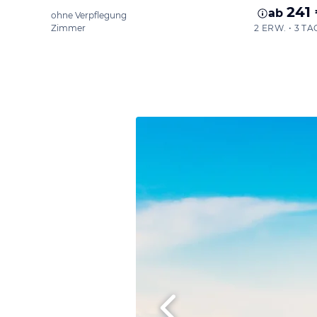
241
ab
ohne Verpflegung
Zimmer
2 ERW. • 3 TA