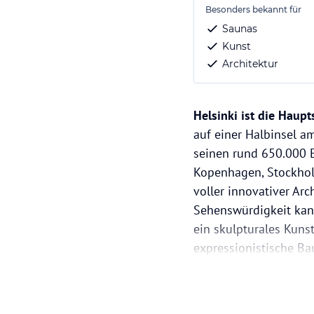
Besonders bekannt für
Saunas
Kunst
Architektur
Helsinki ist die Haup
auf einer Halbinsel a
seinen rund 650.000 E
Kopenhagen, Stockhol
voller innovativer Ar
Sehenswürdigkeit kann
ein skulpturales Kuns
expressionistische Bau
Kunst und Architektur
Museum mit dem amüs