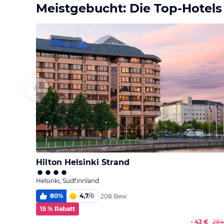
Meistgebucht: Die Top-Hotels
Hilton Helsinki Strand
Helsinki, Südfinnland
80
%
4,7
/
6
208 Bew.
15 % Rabatt
- 43 €
284