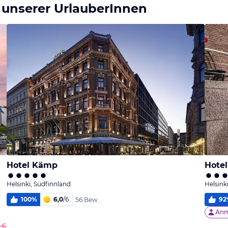
 unserer UrlauberInnen
Hotel Kämp
Hotel
Helsinki, Südfinnland
Helsink
100
%
6,0
/
6
92
56 Bew.
Anm
 €