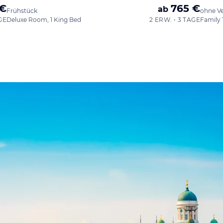
 €
765 €
ab
Frühstück
ohne V
GE
Deluxe Room, 1 King Bed
2 ERW. • 3 TAGE
Family 