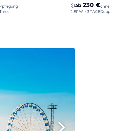
230 €
ab
erpflegung
ohne Verpflegun
Three
2 ERW. • 3 TAGE
Doppelzimmer