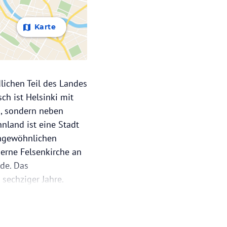
Karte
dlichen Teil des Landes
ch ist Helsinki mit
d, sondern neben
land ist eine Stadt
 ungewöhnlichen
erne Felsenkirche an
rde. Das
r sechziger Jahre.
rößte finnische
 Nachbarstadt Espoo