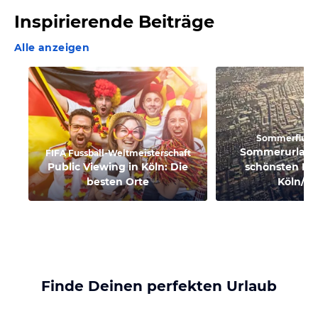
Inspirierende Beiträge
Alle anzeigen
Sommerflugp
Sommerurlaub 
FIFA Fussball-Weltmeisterschaft
Public Viewing in Köln: Die
schönsten Flu
besten Orte
Köln/B
Finde Deinen perfekten Urlaub