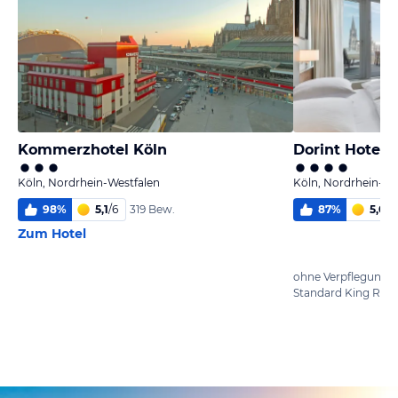
Kommerzhotel Köln
Dorint Hotel
Köln, Nordrhein-Westfalen
Köln, Nordrhein-We
98
%
5,1
/
6
87
%
5,0
/
6
319 Bew.
Zum Hotel
ohne Verpflegung
Standard King Ro