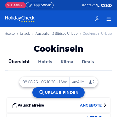
%
Deals
App öffnen
Kontakt
Startseite
Urlaub
Australien & Südsee Urlaub
Cookinseln Urlaub
Cookinseln
Übersicht
Hotels
Klima
Deals
Pauschalreise
ANGEBOTE