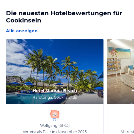
Die neuesten Hotelbewertungen für
Cookinseln
Alle anzeigen
Hotel Manuia Beach
H
Rarotonga, Cook Islands
Wolfgang
(61-65)
Verreist als Paar im November 2025
Verrei