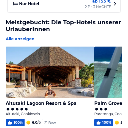
153 €
ab
Nur Hotel
2 P • 3 NÄCHTE
Meistgebucht: Die Top-Hotels unserer
UrlauberInnen
Alle anzeigen
Aitutaki Lagoon Resort & Spa
Palm Grove R
Aitutaki, Cookinseln
Rarotonga, Cookin
100
%
6,0
/
6
100
%
5,4
/
21 Bew.