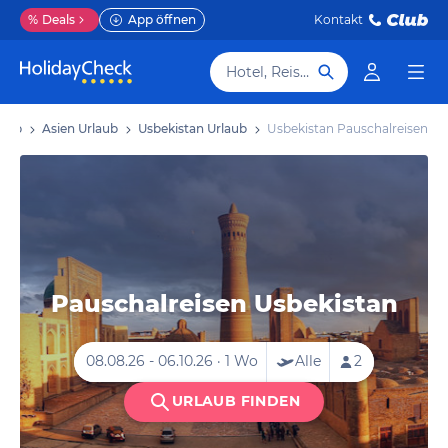
%
Deals
App öffnen
Kontakt
Hotel, Reiseziel
laub
Asien Urlaub
Usbekistan Urlaub
Usbekistan Pauschalreisen
Pauschalreisen Usbekistan