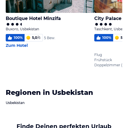
Boutique Hotel Minzifa
City Palace H
Buxoro, Usbekistan
Taschkent, Usbekis
100
%
5,0
/
6
100
%
5,9
/
5 Bew.
Zum Hotel
Flug
Frühstück
Doppelzimmer (2 B
Regionen in Usbekistan
Usbekistan
Finde Deinen perfekten Urlaub