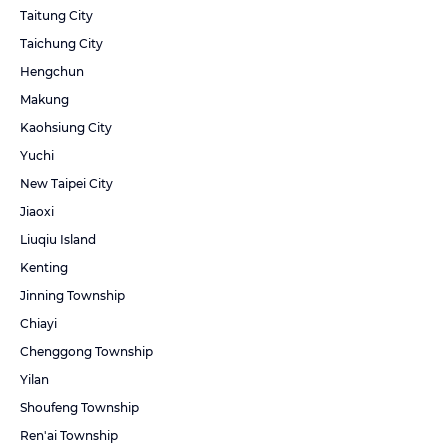
Taitung City
Taichung City
Hengchun
Makung
Kaohsiung City
Yuchi
New Taipei City
Jiaoxi
Liuqiu Island
Kenting
Jinning Township
Chiayi
Chenggong Township
Yilan
Shoufeng Township
Ren'ai Township