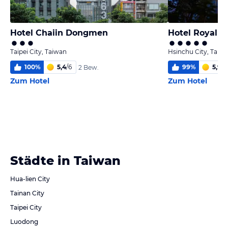
Hotel Chaiin Dongmen
Hotel Royal H
Taipei City, Taiwan
Hsinchu City, Taiw
100
%
5,4
/
6
99
%
5,9
/
6
2 Bew.
Zum Hotel
Zum Hotel
Städte in Taiwan
Hua-lien City
Tainan City
Taipei City
Luodong