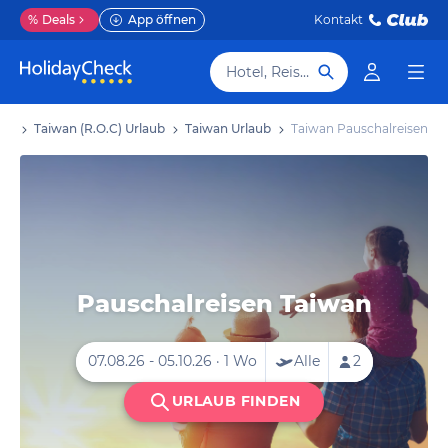
%
Deals
App öffnen
Kontakt
Hotel, Reiseziel
aub
Taiwan (R.O.C) Urlaub
Taiwan Urlaub
Taiwan Pauschalreisen
Pauschalreisen Taiwan