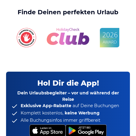
Finde Deinen perfekten Urlaub
Hol Dir die App!
Dein Urlaubsbegleiter – vor und während der
Reise
Exklusive App-Rabatte
auf Deine Buchungen
Komplett kostenlos,
keine Werbung
Alle Buchungsinfos immer griffbereit