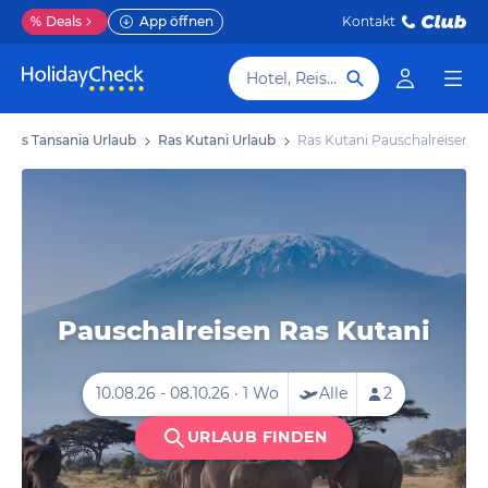
%
Deals
App öffnen
Kontakt
Hotel, Reiseziel
iges Tansania Urlaub
Ras Kutani Urlaub
Ras Kutani Pauschalreisen
Pauschalreisen Ras Kutani