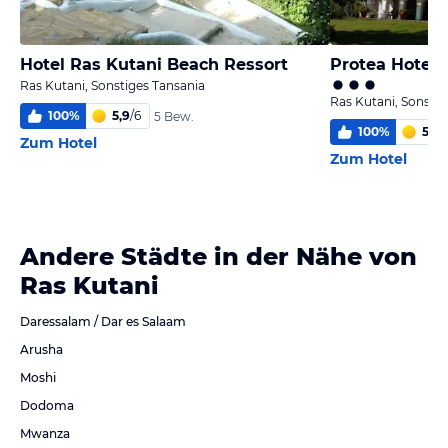
Hotel Ras Kutani Beach Ressort
Protea Hotel
Ras Kutani, Sonstiges Tansania
Ras Kutani, Sonstig
100
%
5,9
/
6
5 Bew.
100
%
5,2
/
Zum Hotel
Zum Hotel
Andere Städte in der Nähe von
Ras Kutani
Daressalam / Dar es Salaam
Arusha
Moshi
Dodoma
Mwanza