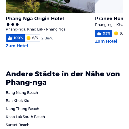
Phang Nga Origin Hotel
Pranee Home
Phang-nga, Khao L
Phang-nga, Khao Lak / Phang Nga
93
%
3,8
/
6
100
%
6
/
6
2 Bew.
Zum Hotel
Zum Hotel
Andere Städte in der Nähe von
Phang-nga
Bang Niang Beach
Ban Khok Kloi
Nang Thong Beach
Khao Lak South Beach
Sunset Beach