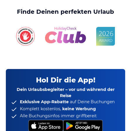
Finde Deinen perfekten Urlaub
Hol Dir die App!
Dein Urlaubsbegleiter – vor und während der
Reise
Exklusive App-Rabatte
auf Deine Buchungen
Komplett kostenlos,
keine Werbung
Alle Buchungsinfos immer griffbereit