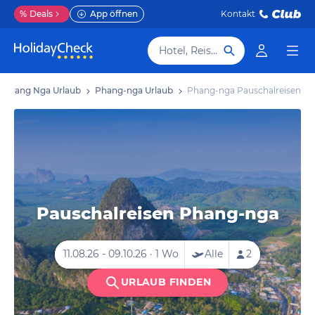
%
Deals
App öffnen
Kontakt
Hotel, Reiseziel
/ Phang Nga Urlaub
Phang-nga Urlaub
Phang-nga Pauschalreisen
Pauschalreisen Phang-nga