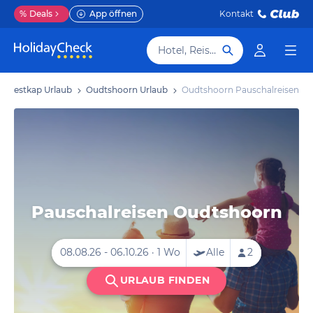
%
Deals
App öffnen
Kontakt
Hotel, Reiseziel
Westkap Urlaub
Oudtshoorn Urlaub
Oudtshoorn Pauschalreisen
Pauschalreisen Oudtshoorn