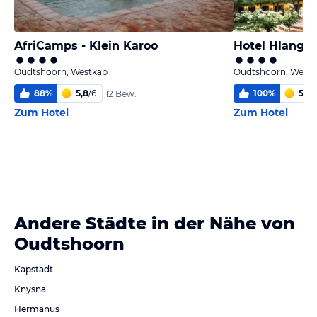
AfriCamps - Klein Karoo
Hotel Hlanga
Oudtshoorn, Westkap
Oudtshoorn, West
88
%
5,8
/
6
100
%
5,3
/
12 Bew.
Zum Hotel
Zum Hotel
Andere Städte in der Nähe von
Oudtshoorn
Kapstadt
Knysna
Hermanus