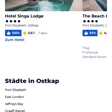
Hotel Singa Lodge
The Beach Ho
Port Elizabeth, Ostkap
Port Elizabeth, Ost
100
%
5,5
/
6
93
%
4,9
/
6
7 Bew.
Zum Hotel
Flug
Frühstück
Standard Room
Städte in Ostkap
Port Elizabeth
East London
Jeffreys Bay
Graaff-Reinet