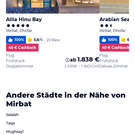
Alila Hinu Bay
Arabian Sea R
Mirbat, Dhofar
Mirbat, Dhofar
100
%
5,6
/
6
100
%
6
/
6
20 Bew.
40 € Cashback
40 € Cashback
Flug
Flug
1.838 €
ab
Frühstück
Frühstück
Doppelzimmer
2 ERW. • 1 WOCHE
Andere Städte in der Nähe von
Mirbat
Salalah
Taqa
Mughsayl