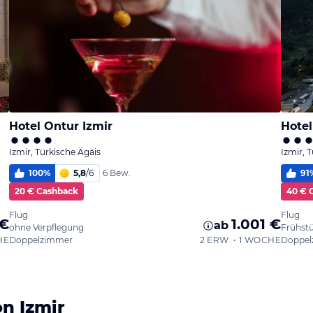
Hotel Ontur Izmir
Hotel
Izmir, Türkische Ägäis
Izmir, 
100
%
5,8
/
6
91
6 Bew.
20 € Cashback
40 € 
Flug
Flug
 €
1.001 €
ab
ohne Verpflegung
Frühst
HE
Doppelzimmer
2 ERW. • 1 WOCHE
Doppel
n Izmir