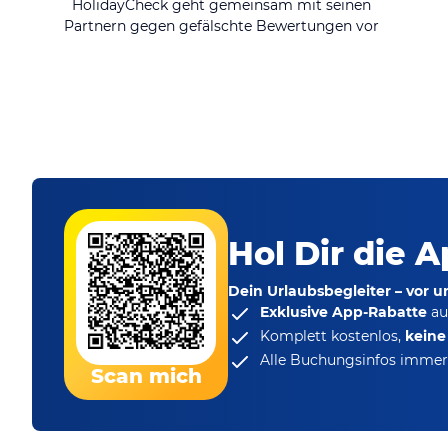
HolidayCheck geht gemeinsam mit seinen
Partnern gegen gefälschte Bewertungen vor
Hol Dir die A
Dein Urlaubsbegleiter – vor 
Exklusive App-Rabatte
au
Komplett kostenlos,
kein
Alle Buchungsinfos immer 
Scan mich