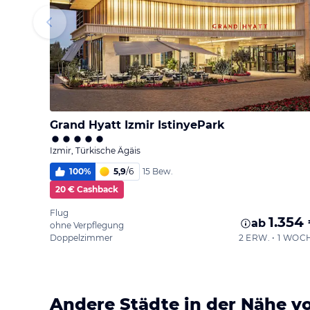
Grand Hyatt Izmir IstinyePark
Izmir, Türkische Ägäis
100
%
5,9
/
6
15 Bew.
20 € Cashback
Flug
1.354
ab
ohne Verpflegung
Doppelzimmer
2 ERW. • 1 WOC
Andere Städte in der Nähe vo