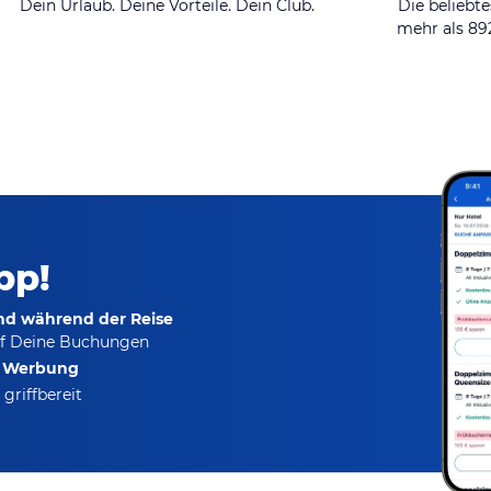
Dein Urlaub. Deine Vorteile. Dein Club.
Die beliebte
mehr als 8
pp!
und während der Reise
f Deine Buchungen
e Werbung
griffbereit