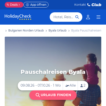
%
Deals
App öffnen
Kontakt
Hotel, Reiseziel
aub
Bulgarien Norden Urlaub
Byala Urlaub
Byala Pauschalreisen
Pauschalreisen Byala