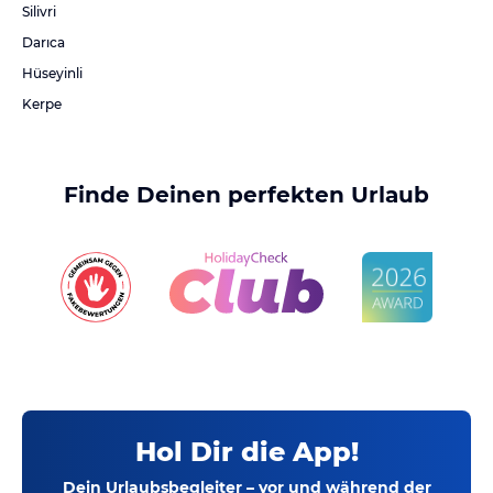
Silivri
Darıca
Hüseyinli
Kerpe
Finde Deinen perfekten Urlaub
Hol Dir die App!
Dein Urlaubsbegleiter – vor und während der