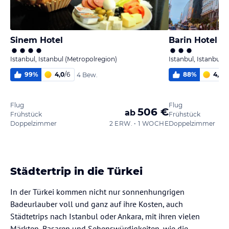
Sinem Hotel
Barin Hotel
Istanbul, Istanbul (Metropolregion)
Istanbul, Istanbul 
99
%
4,0
/
6
88
%
4,7
/
6
4 Bew.
Flug
Flug
506 €
ab
Frühstück
Frühstück
Doppelzimmer
2 ERW. • 1 WOCHE
Doppelzimmer
Städtertrip in die Türkei
In der Türkei kommen nicht nur sonnenhungrigen
Badeurlauber voll und ganz auf ihre Kosten, auch
Städtetrips nach Istanbul oder Ankara, mit ihren vielen
Märkten, Basaren und Sehenswürdigkeiten, wie die