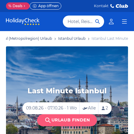
%
Deals
App öffnen
Kontakt
Hotel, Reiseziel
anbul (Metropolregion) Urlaub
Istanbul Urlaub
Istanbul Last Minute
Last Minute Istanbul