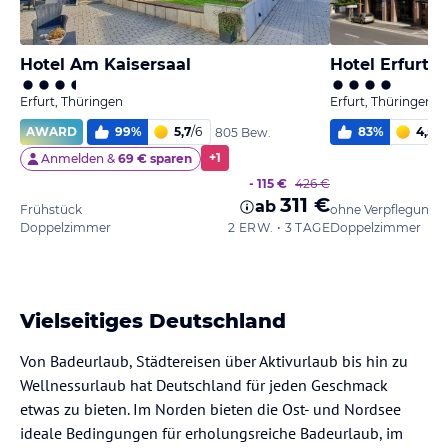
Hotel Am Kaisersaal
Erfurt, Thüringen
Erfurt, Thüringen
AWARD
99
%
5,7
/
6
83
%
4,5
/
6
805 Bew.
+
1
Anmelden &
69 € sparen
- 115 €
426 €
311 €
ab
Frühstück
ohne Verpflegung
Doppelzimmer
2 ERW. • 3 TAGE
Doppelzimmer
Vielseitiges Deutschland
Von Badeurlaub, Städtereisen über Aktivurlaub bis hin zu
Wellnessurlaub hat Deutschland für jeden Geschmack
etwas zu bieten. Im Norden bieten die Ost- und Nordsee
ideale Bedingungen für erholungsreiche Badeurlaub, im