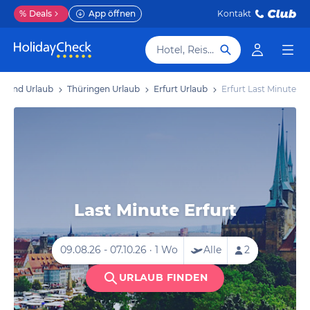
%
Deals
App öffnen
Kontakt
Hotel, Reiseziel
hland Urlaub
Thüringen Urlaub
Erfurt Urlaub
Erfurt Last Minute
Last Minute Erfurt