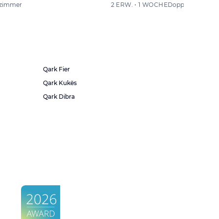
zimmer
2 ERW. • 1 WOCHE
Doppelzimmer
Qark Fier
Qark Kukës
Qark Dibra