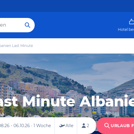
Hotel be
banien Last Minute
ast Minute Albani