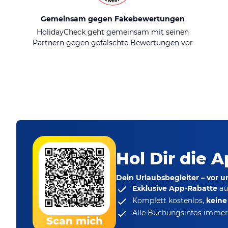
Gemeinsam gegen Fakebewertungen
HolidayCheck geht gemeinsam mit seinen
Partnern gegen gefälschte Bewertungen vor
Hol Dir die A
Dein Urlaubsbegleiter – vor 
Exklusive App-Rabatte
au
Komplett kostenlos,
kein
Alle Buchungsinfos immer 
Scan mich