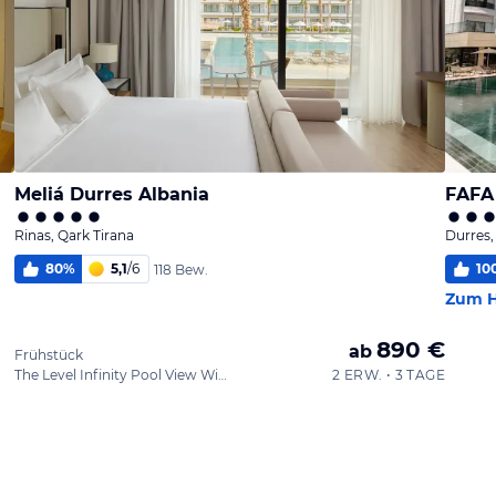
Meliá Durres Albania
FAFA
Rinas, Qark Tirana
Durres,
80
%
5,1
/
6
10
118 Bew.
Zum H
890 €
ab
Frühstück
The Level Infinity Pool View With Private Garden Adults Only (2 Twin Beds) - Package Rate
2 ERW. • 3 TAGE