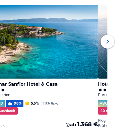
ar Sanfior Hotel & Casa
Hotel Paren
Istrien
Porec, Istrien
RD
98
%
5,5
/
6
AWARD
9
1.139 Bew.
Cashback
40 € Cashback
Flug
1.368 €
ab
ück
Frühstück