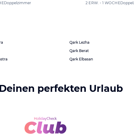
HE
Doppelzimmer
2 ERW. • 1 WOCHE
Doppel
ra
Qark Lezha
Qark Berat
astra
Qark Elbasan
 Deinen perfekten Urlaub