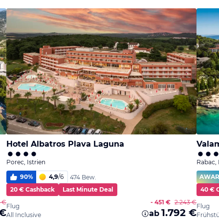
Hotel Albatros Plava Laguna
Valam
Porec, Istrien
Rabac, 
90
%
4,9
/
6
AWA
474 Bew.
20 € Cashback
Last Minute Deal
40 € 
 €
- 451 €
2.243 €
Flug
Flug
 €
1.792 €
ab
All Inclusive
Frühst