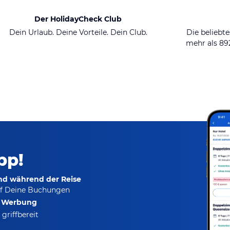
Der HolidayCheck Club
Dein Urlaub. Deine Vorteile. Dein Club.
Die beliebte
mehr als 8
pp!
und während der Reise
f Deine Buchungen
e Werbung
griffbereit