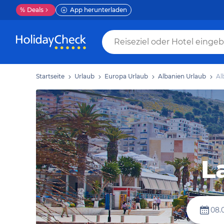
%
Deals
App herunterladen
Startseite
Urlaub
Europa Urlaub
Albanien Urlaub
Al
L