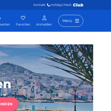
Kontakt
HolidayCheck 
Menü
werten
Favoriten
Anmelden
en