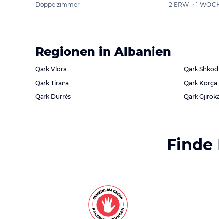
Doppelzimmer
2 ERW. • 1 WOC
Regionen in Albanien
Qark Vlora
Qark Shkod
Qark Tirana
Qark Korça
Qark Durrës
Qark Gjirok
Finde