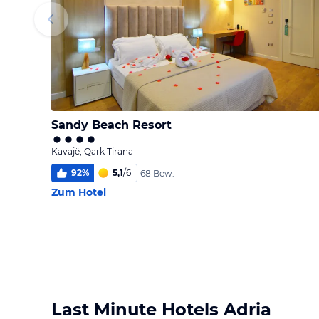
Sandy Beach Resort
Kavajë, Qark Tirana
92
%
5,1
/
6
68 Bew.
Zum Hotel
Last Minute Hotels Adria