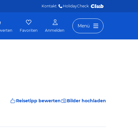
Kontakt
HolidayCheck 
Menü
werten
Favoriten
Anmelden
Reisetipp bewerten
Bilder hochladen