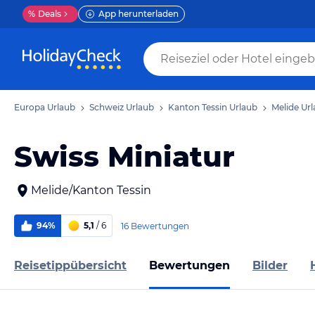
%
Deals
App herunterladen
Europa Urlaub
Schweiz Urlaub
Kanton Tessin Urlaub
Melide Ur
Swiss Miniatur
Melide/Kanton Tessin
94%
5,1
/ 6
16 Bewertungen
Reisetippübersicht
Bewertungen
Bilder