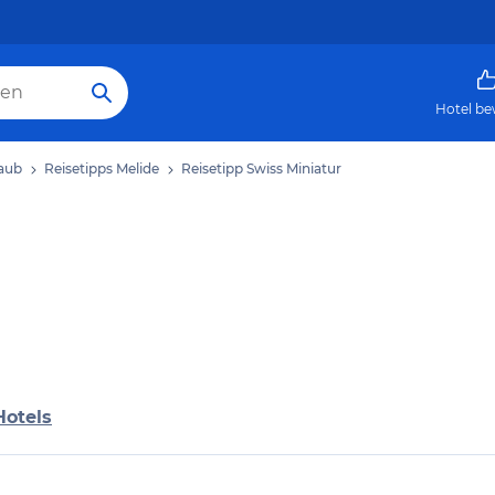
Hotel be
laub
Reisetipps Melide
Reisetipp Swiss Miniatur
Hotels