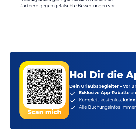
Partnern gegen gefälschte Bewertungen vor
Hol Dir die A
Dein Urlaubsbegleiter – vor 
Exklusive App-Rabatte
au
Komplett kostenlos,
kein
Alle Buchungsinfos immer 
Scan mich