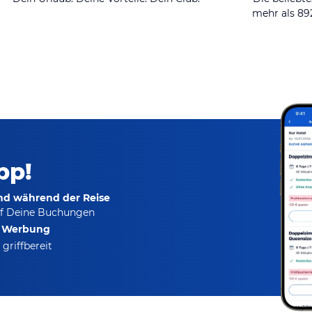
mehr als 8
pp!
und während der Reise
f Deine Buchungen
e Werbung
griffbereit