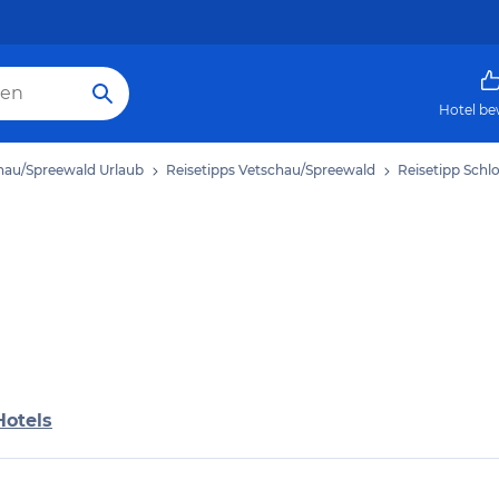
Hotel be
hau/Spreewald Urlaub
Reisetipps Vetschau/Spreewald
Reisetipp Schl
Hotels