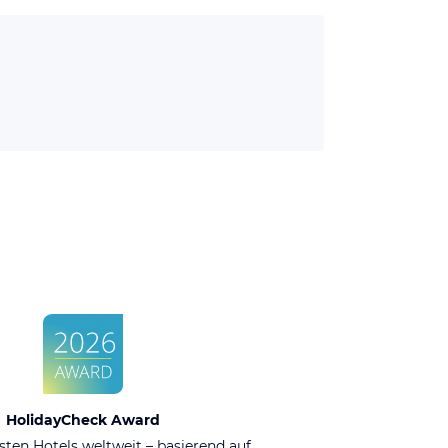
HolidayCheck Award
sten Hotels weltweit – basierend auf