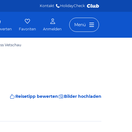
Kontakt
HolidayCheck 
Menü
werten
Favoriten
Anmelden
oss Vetschau
Reisetipp bewerten
Bilder hochladen