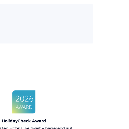
HolidayCheck Award
sten Hotels weltweit – basierend auf