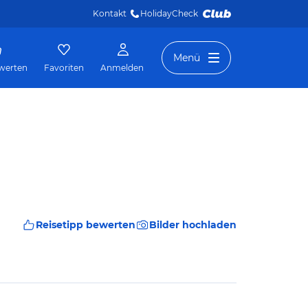
Kontakt
HolidayCheck 
Menü
werten
Favoriten
Anmelden
Reisetipp bewerten
Bilder hochladen