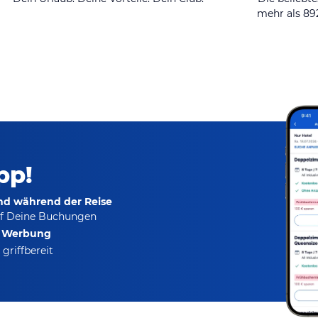
mehr als 8
pp!
und während der Reise
f Deine Buchungen
e Werbung
griffbereit