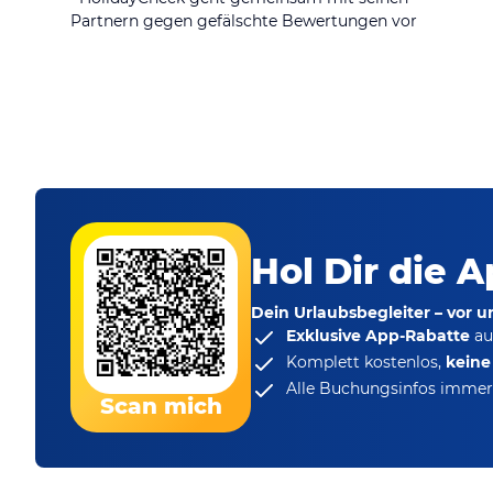
Partnern gegen gefälschte Bewertungen vor
Hol Dir die A
Dein Urlaubsbegleiter – vor 
Exklusive App-Rabatte
au
Komplett kostenlos,
kein
Alle Buchungsinfos immer 
Scan mich